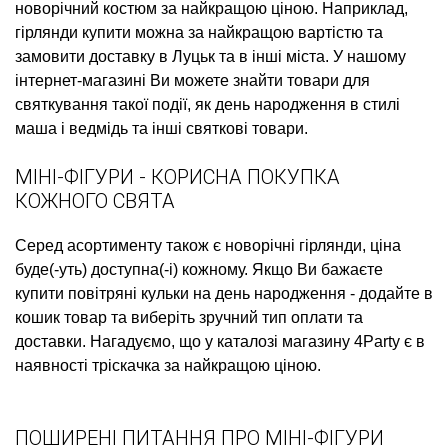
новорічний костюм
за найкращою ціною. Наприклад,
гірлянди купити
можна за найкращою вартістю та
замовити доставку в Луцьк та в інші міста. У нашому
інтернет-магазині Ви можете знайти товари для
святкування такої події, як
день народження в стилі
маша і ведмідь
та інші святкові товари.
МІНІ-ФІГУРИ - КОРИСНА ПОКУПКА
КОЖНОГО СВЯТА
Серед асортименту також є
новорічні гірлянди, ціна
буде(-уть) доступна(-і) кожному. Якщо Ви бажаєте
купити повітряні кульки на день народження
- додайте в
кошик товар та виберіть зручний тип оплати та
доставки. Нагадуємо, що у каталозі магазину 4Party є в
наявності
тріскачка
за найкращою ціною.
ПОШИРЕНІ ПИТАННЯ ПРО МІНІ-ФІГУРИ