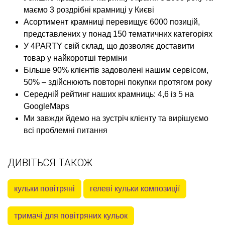
маємо 3 роздрібні крамниці у Києві
Асортимент крамниці перевищує 6000 позицій,
представлених у понад 150 тематичних категоріях
У 4PARTY свій склад, що дозволяє доставити
товар у найкоротші терміни
Більше 90% клієнтів задоволені нашим сервісом,
50% – здійснюють повторні покупки протягом року
Середній рейтинг наших крамниць: 4,6 із 5 на
GoogleMaps
Ми завжди йдемо на зустріч клієнту та вирішуємо
всі проблемні питання
ДИВІТЬСЯ ТАКОЖ
кульки повітряні
гелеві кульки композиції
тримачі для повітряних кульок