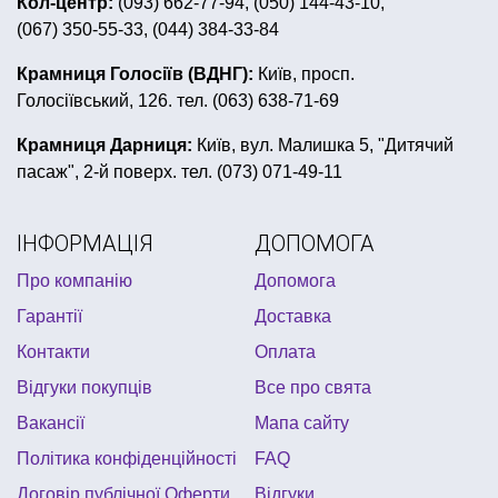
Кол-центр:
(093) 662-77-94, (050) 144-43-10,
(067) 350-55-33, (044) 384-33-84
китайські ліхтарики
сувенірні магніти київ
гангстерська вечірка
Крамниця Голосіїв (ВДНГ):
Київ, просп.
Голосіївський, 126. тел. (063) 638-71-69
пластиковий посуд в українському стилі
валентинки
кульки на день народження хлопчику
Крамниця Дарниця:
Київ, вул. Малишка 5, "Дитячий
пасаж", 2-й поверх. тел. (073) 071-49-11
купити іграшкову зброю
оформлення дитячого дня народження
ІНФОРМАЦІЯ
ДОПОМОГА
сувеніри до дня захисника вітчизни
Про компанію
Допомога
купити сувенірну ручку
світлодіод в кульки купити
Гарантії
Доставка
замовити банер для фотозони
Контакти
Оплата
день народження в стилі ніндзяго
фотобутафорія
Відгуки покупців
Все про свята
новорічні головні убори
Вакансії
Мапа сайту
Політика конфіденційності
FAQ
Договір публічної Оферти
Відгуки