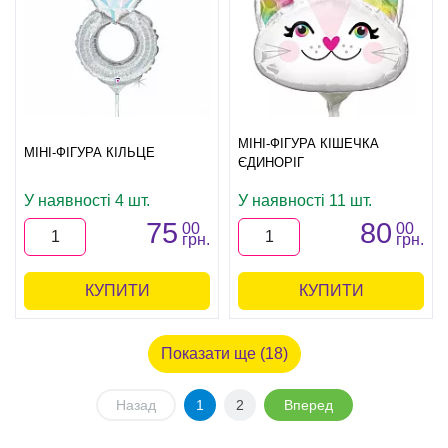
МІНІ-ФІГУРА КІШЕЧКА
МІНІ-ФІГУРА КІЛЬЦЕ
ЄДИНОРІГ
У наявності 4 шт.
У наявності 11 шт.
75
80
00
00
грн.
грн.
КУПИТИ
КУПИТИ
Показати ще (18)
Назад
1
2
Вперед