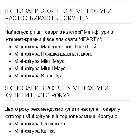
ЯКІ ТОВАРИ З КАТЕГОРІЇ МІНІ-ФІГУРИ
ЧАСТО ОБИРАЮТЬ ПОКУПЦІ?
Найпопулярніші товари з категорії Міні-фігури в
інтернет-крамниці все для свята “4PARTY”:
Міні-фігура Маленьке поні Пінкі Пай
Міні-фігура Пляшка шампанського
Міні-фігура Міккі Маус
Міні-фігура Мінні Маус
Міні-фігура Вінні Пух
ЯКІ ТОВАРИ З РОЗДІЛУ МІНІ-ФІГУРИ
КУПИТИ ЦЬОГО РОКУ?
Цього року рекомендуємо купити наступні товари у
категорії Міні-фігури в інтернет-крамниці 4party.ua -
Міні-фігура Гелікоптер
Міні-фігура Квітка