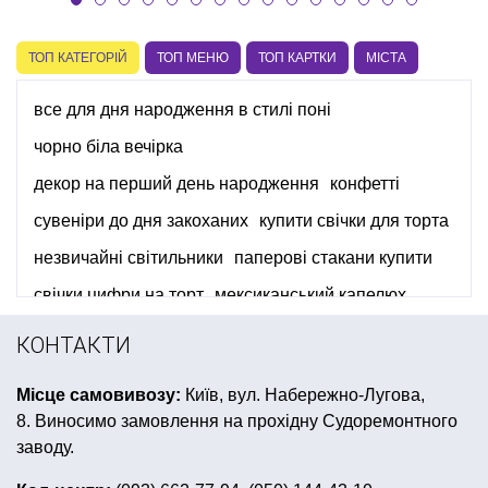
ТОП КАТЕГОРІЙ
ТОП МЕНЮ
ТОП КАРТКИ
МІСТА
все для дня народження в стилі поні
чорно біла вечірка
декор на перший день народження
конфетті
сувеніри до дня закоханих
купити свічки для торта
незвичайні світильники
паперові стакани купити
свічки цифри на торт
мексиканський капелюх
павутина хелловін
гангстерська вечірка аксесуари
КОНТАКТИ
карнавальна маска купити
ковпаки святкові
Місце самовивозу:
Київ, вул. Набережно-Лугова,
набір столових приборів
8. Виносимо замовлення на прохідну Судоремонтного
дитячі карнавальні костюми для хлопчиків
заводу.
набір для дитячого дня народження ляльки лол