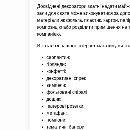
Досвідчені декоратори здатні надати май
зали для свята може виконуватися за допо
матеріали як фольга, пластик, картон, пап
композицію або розділити приміщення на 
компанією.
В каталозі нашого інтернет-магазину ви з
серпантин;
гірлянди;
конфетті;
декоративні спреї;
вимпели;
фольговані спіралі;
дощик;
паперові розетки;
метафан;
помпони;
тематичні банери;