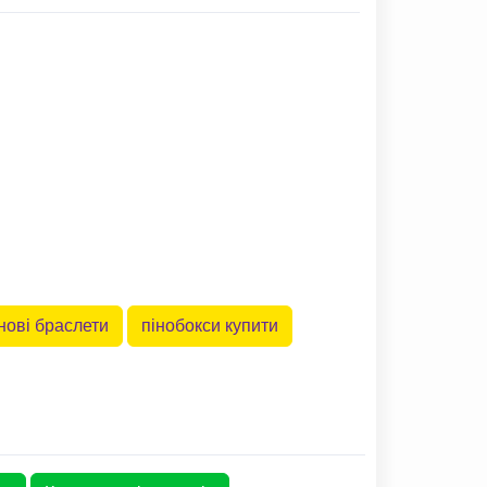
нові браслети
пінобокси купити