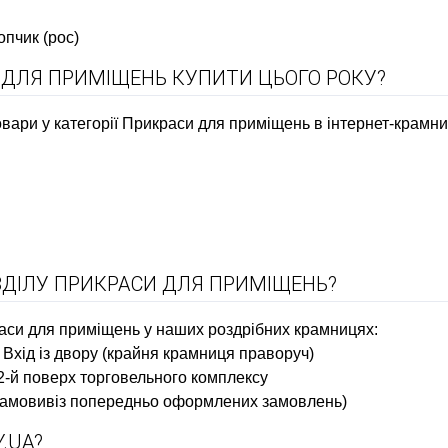
пчик (рос)
И ДЛЯ ПРИМІЩЕНЬ КУПИТИ ЦЬОГО РОКУ?
вари у категорії Прикраси для приміщень в інтернет-крамниці
ЗДІЛУ ПРИКРАСИ ДЛЯ ПРИМІЩЕНЬ?
аси для приміщень у наших роздрібних крамницях:
1. Вхід із двору (крайня крамниця праворуч)
 2-й поверх торговельного комплексу
и самовивіз попередньо оформлених замовлень)
.UA?