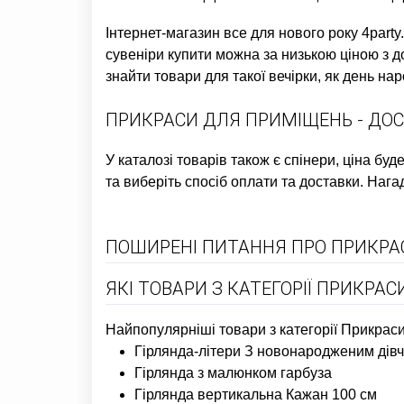
Інтернет-магазин все для нового року
4party
сувеніри купити
можна за низькою ціною з до
знайти товари для такої вечірки, як
день нар
ПРИКРАСИ ДЛЯ ПРИМІЩЕНЬ - ДОС
У каталозі товарів також є
спінери, ціна
буде
та виберіть спосіб оплати та доставки. Нага
ПОШИРЕНІ ПИТАННЯ ПРО ПРИКРА
ЯКІ ТОВАРИ З КАТЕГОРІЇ ПРИКР
Найпопулярніші товари з категорії Прикраси
Гірлянда-літери З новонародженим дівч
Гірлянда з малюнком гарбуза
Гірлянда вертикальна Кажан 100 см