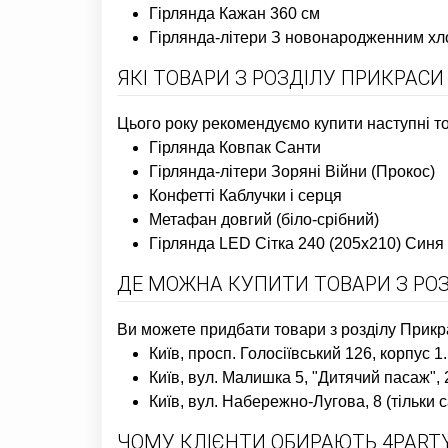
Гірлянда Кажан 360 см
Гірлянда-літери З новонародженним хло
ЯКІ ТОВАРИ З РОЗДІЛУ ПРИКРАС
Цього року рекомендуємо купити наступні то
Гірлянда Ковпак Санти
Гірлянда-літери Зоряні Війни (Прокос)
Конфетті Каблучки і серця
Метафан довгий (біло-срібний)
Гірлянда LED Сітка 240 (205х210) Синя
ДЕ МОЖНА КУПИТИ ТОВАРИ З РО
Ви можете придбати товари з розділу Прикр
Київ, просп. Голосіївський 126, корпус 
Київ, вул. Малишка 5, "Дитячий пасаж",
Київ, вул. Набережно-Лугова, 8 (тільк
ЧОМУ КЛІЄНТИ ОБИРАЮТЬ 4PARTY