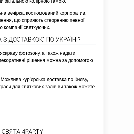
ий загальною колірною гамою.
ьна вечірка, костюмований корпоратив,
ішення, що сприяють створенню певної
о компанії святкуючих.
 З ДОСТАВКОЮ ПО УКРАЇНІ?
 яскраву фотозону, а також надати
 декоративні рішення можна за допомогою
 Можлива кур’єрська доставка по Києву,
раси для святкових залів ви також можете
 СВЯТА 4PARTY