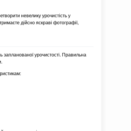
етворити невелику урочистість у
отримаєте дійсно яскраві фотографії,
ль запланованої урочистості. Правильна
и.
ристикам: