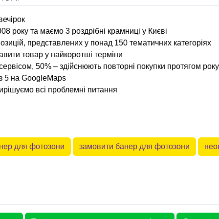
вечірок
08 року та маємо 3 роздрібні крамниці у Києві
зицій, представлених у понад 150 тематичних категоріях
авити товар у найкоротші терміни
сервісом, 50% – здійснюють повторні покупки протягом року
із 5 на GoogleMaps
вирішуємо всі проблемні питання
анер для фотозони
замовити банер для фотозони
нео