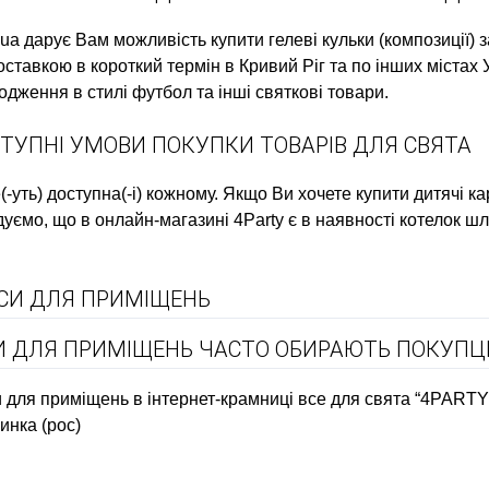
.ua дарує Вам можливість купити
гелеві кульки (композиції)
з
ставкою в короткий термін в Кривий Ріг та по інших містах
одження в стилі футбол
та інші святкові товари.
ТУПНІ УМОВИ ПОКУПКИ ТОВАРІВ ДЛЯ СВЯТА
(-уть) доступна(-і) кожному. Якщо Ви хочете
купити дитячі к
дуємо, що в онлайн-магазині 4Party є в наявності
котелок ш
СИ ДЛЯ ПРИМІЩЕНЬ
АСИ ДЛЯ ПРИМІЩЕНЬ ЧАСТО ОБИРАЮТЬ ПОКУПЦІ
 для приміщень в інтернет-крамниці все для свята “4PARTY
инка (рос)