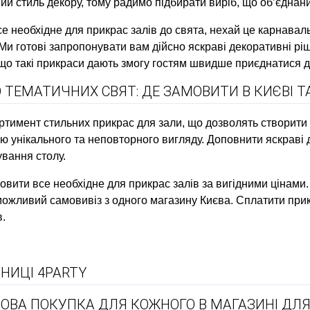
й стиль декору, тому радимо підбирати виріб, що об’єднан
се необхідне для прикрас залів до свята, нехай це карнавал
Ми готові запропонувати вам дійсно яскраві декоративні р
що такі прикраси дають змогу гостям швидше приєднатися д
ТЕМАТИЧНИХ СВЯТ: ДЕ ЗАМОВИТИ В КИЄВІ ТА
ортимент стильних прикрас для зали, що дозволять створити
 унікального та неповторного вигляду. Доповнити яскраві
ування столу.
овити все необхідне для прикрас залів за вигідними цінами.
ожливий самовивіз з одного магазину Києва. Сплатити прик
в.
НИЦІ 4PARTY
ОВА ПОКУПКА ДЛЯ КОЖНОГО В МАГАЗИНІ ДЛЯ