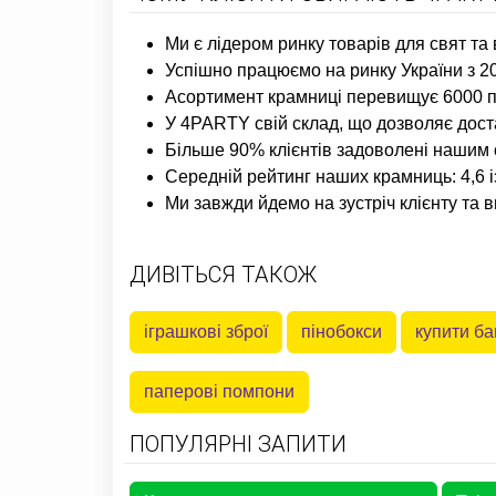
Ми є лідером ринку товарів для свят та 
Успішно працюємо на ринку України з 20
Асортимент крамниці перевищує 6000 по
У 4PARTY свій склад, що дозволяє дост
Більше 90% клієнтів задоволені нашим 
Середній рейтинг наших крамниць: 4,6 
Ми завжди йдемо на зустріч клієнту та 
ДИВІТЬСЯ ТАКОЖ
іграшкові зброї
пінобокси
купити б
паперові помпони
ПОПУЛЯРНІ ЗАПИТИ