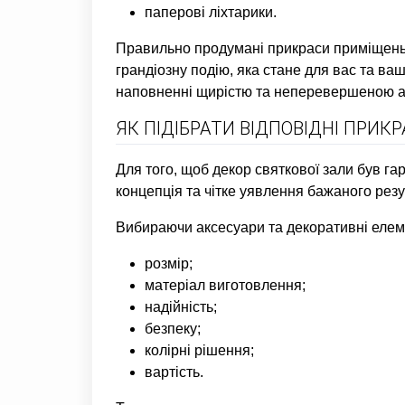
паперові ліхтарики.
Правильно продумані прикраси приміщень д
грандіозну подію, яка стане для вас та ва
наповненні щирістю та неперевершеною 
ЯК ПІДІБРАТИ ВІДПОВІДНІ ПРИК
Для того, щоб декор святкової зали був г
концепція та чітке уявлення бажаного резу
Вибираючи аксесуари та декоративні елеме
розмір;
матеріал виготовлення;
надійність;
безпеку;
колірні рішення;
вартість.