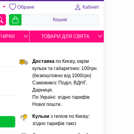
Обране
Кабінет
A
Кошик
ЕЧІРКИ
ТОВАРИ ДЛЯ СВЯТА
Доставка
по Києву, окрім
кульок та габаритних: 100грн
(безкоштовно від 1000грн)
Самовивіз: Поділ, ВДНГ,
Дарниця.
По Україні: згідно тарифів
Нової пошти.
Кульки
з гелієм по Києву:
згідно тарифів таксі