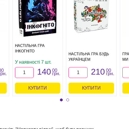
НАСТІЛЬНА ГРА
ІНКОГНІТО
НАСТІЛЬНА ГРА БУДЬ
ГР
УКРАЇНЦЕМ
МИ
У наявності 7 шт.
140
210
00
00
00
грн.
грн.
грн.
КУПИТИ
КУПИТИ