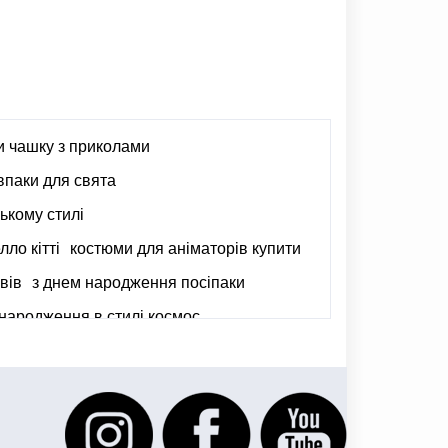
и чашку з приколами
впаки для свята
ському стилі
ло кітті
костюми для аніматорів купити
вів
з днем народження посіпаки
народження в стилі космос