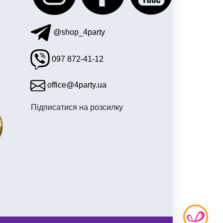
@shop_4party
097 872-41-12
office@4party.ua
Підписатися на розсилку