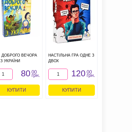
А ДОБРОГО ВЕЧОРА
НАСТІЛЬНА ГРА ОДНЕ З
ГРА СТРАТЕГ 
 З УКРАЇНИ
ДВОХ
80
120
2
00
00
грн.
грн.
КУПИТИ
КУПИТИ
КУПИ