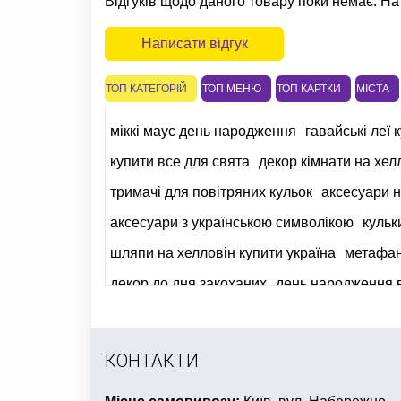
Відгуків щодо даного товару поки немає. На
Написати відгук
ТОП КАТЕГОРІЙ
ТОП МЕНЮ
ТОП КАРТКИ
МІСТА
міккі маус день народження
гавайські леї 
купити все для свята
декор кімнати на хел
тримачі для повітряних кульок
аксесуари н
аксесуари з українською символікою
кульк
шляпи на хелловін купити україна
метафа
декор до дня закоханих
день народження в
сувеніри подарунки
купити українську сим
КОНТАКТИ