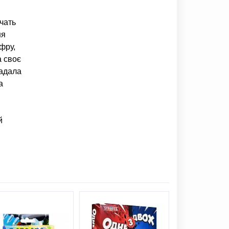
ачать
ня
фру,
а своє
гадала
а
й