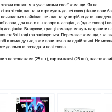
люючи контакт між учасниками своєї команди. Як це
ітка зі слів, капітани отримують до неї ключ (тільки вони б
м починається найцікавіше - капітану потрібно дати наведен
ої слова, для цього він говорить асоціацію (одне слово) і ци
ь під асоціацію. Вгадуючи, гравці команди можуть натрапити н
констеблі і тоді гра закінчується. Перемагає команда, яка в
собі в команду тих, з ким вони точно на одній хвилі. Не можн
же допомогти розгадати нові слова.
тки з персонажами (25 шт.), картки-ключі (25 шт.), пластикови