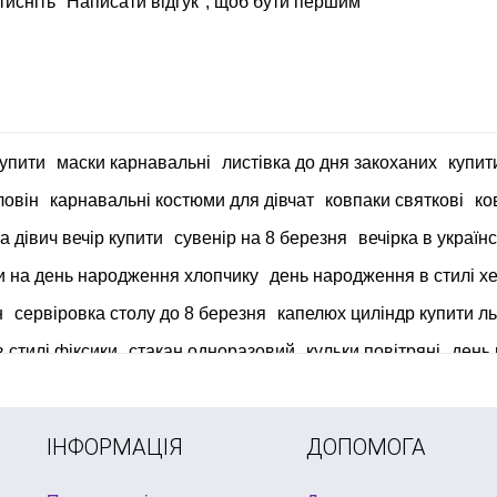
тисніть "Написати відгук", щоб бути першим
купити
маски карнавальні
листівка до дня закоханих
купит
ловін
карнавальні костюми для дівчат
ковпаки святкові
ко
а дівич вечір купити
сувенір на 8 березня
вечірка в україн
и на день народження хлопчику
день народження в стилі хел
н
сервіровка столу до 8 березня
капелюх циліндр купити ль
 стилі фіксики
стакан одноразовий
кульки повітряні
день 
воліку
мексиканська вечірка
гірлянди із паперу
ІНФОРМАЦІЯ
ДОПОМОГА