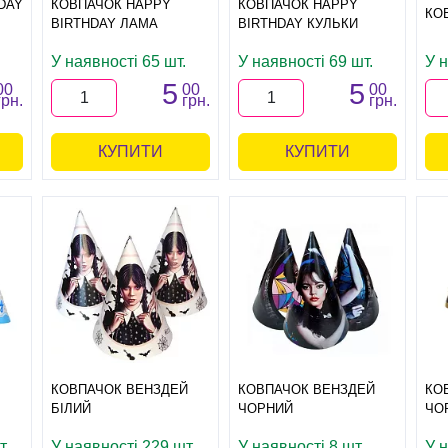
DAY
КОВПАЧОК HAPPY
КОВПАЧОК HAPPY
КО
BIRTHDAY ЛАМА
BIRTHDAY КУЛЬКИ
У наявності 65 шт.
У наявності 69 шт.
У н
5
5
00
00
00
грн.
грн.
грн.
КУПИТИ
КУПИТИ
КОВПАЧОК ВЕНЗДЕЙ
КОВПАЧОК ВЕНЗДЕЙ
КО
БІЛИЙ
ЧОРНИЙ
ЧО
т.
У наявності 229 шт.
У наявності 8 шт.
У н