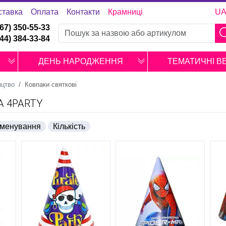
ставка
Оплата
Контакти
Крамниці
U
067) 350-55-33
044) 384-33-84
ДЕНЬ НАРОДЖЕННЯ
ТЕМАТИЧНІ В
ицтво
Ковпаки святкові
А 4PARTY
менування
Кількість