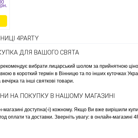
00
грн.
НИЦІ 4PARTY
ОКУПКА ДЛЯ ВАШОГО СВЯТА
 рекомендує вибрати
лицарський шолом
за прийнятною цін
вкою в короткий термін в Вінницю та по інших куточках Укр
 вечірка
та інші святкові товари.
ЦІНИ НА ПОКУПКУ В НАШОМУ МАГАЗИНІ
-магазині доступна(-і) кожному. Якщо Ви вже вирішили
куп
од оплати та доставки. Зверніть увагу: в онлайн-магазині 4