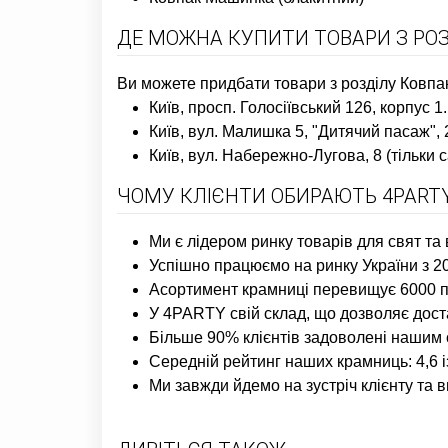
ДЕ МОЖНА КУПИТИ ТОВАРИ З РОЗ
Ви можете придбати товари з розділу Ковпа
Київ, просп. Голосіївський 126, корпус 
Київ, вул. Малишка 5, "Дитячий пасаж",
Київ, вул. Набережно-Лугова, 8 (тільк
ЧОМУ КЛІЄНТИ ОБИРАЮТЬ 4PARTY
Ми є лідером ринку товарів для свят та 
Успішно працюємо на ринку України з 20
Асортимент крамниці перевищує 6000 по
У 4PARTY свій склад, що дозволяє дост
Більше 90% клієнтів задоволені нашим 
Середній рейтинг наших крамниць: 4,6 
Ми завжди йдемо на зустріч клієнту та 