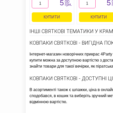
5
5
00
грн.
КУПИТИ
КУПИТИ
ІНШІ СВЯТКОВІ ТЕМАТИКИ У КРАМ
КОВПАКИ СВЯТКОВІ - ВИГІДНА П
Інтернет-магазин новорічних прикрас
4Party
купити
можна за доступною вартістю з доста
знайти товари для такої вечірки, як
піратська
КОВПАКИ СВЯТКОВІ - ДОСТУПНІ 
В асортименті також є
шпажки, ціна
в онлайн
сподобався, в кошик та виберіть зручний мет
відмінною вартістю.