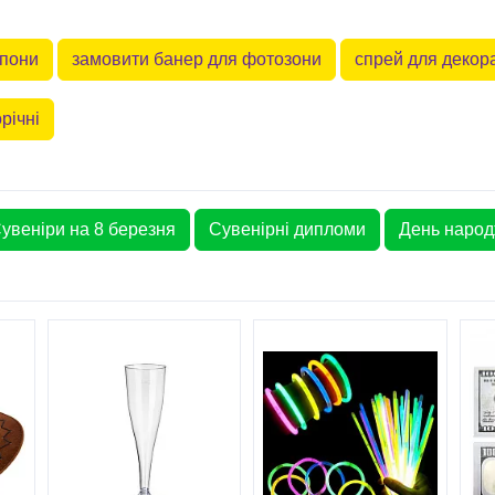
мпони
замовити банер для фотозони
спрей для декор
річні
увеніри на 8 березня
Сувенірні дипломи
День народ