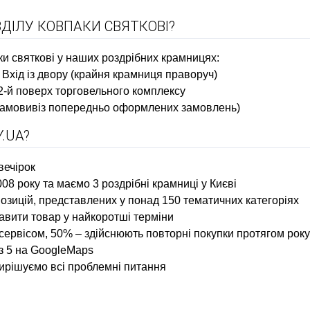
ДІЛУ КОВПАКИ СВЯТКОВІ?
ки святкові у наших роздрібних крамницях:
1. Вхід із двору (крайня крамниця праворуч)
 2-й поверх торговельного комплексу
и самовивіз попередньо оформлених замовлень)
.UA?
вечірок
08 року та маємо 3 роздрібні крамниці у Києві
зицій, представлених у понад 150 тематичних категоріях
авити товар у найкоротші терміни
сервісом, 50% – здійснюють повторні покупки протягом року
із 5 на GoogleMaps
вирішуємо всі проблемні питання