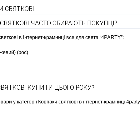
И СВЯТКОВІ
И СВЯТКОВІ ЧАСТО ОБИРАЮТЬ ПОКУПЦІ?
святкові в інтернет-крамниці все для свята “4PARTY”:
жевий) (рос)
СВЯТКОВІ КУПИТИ ЦЬОГО РОКУ?
ари у категорії Ковпаки святкові в інтернет-крамниці 4party.