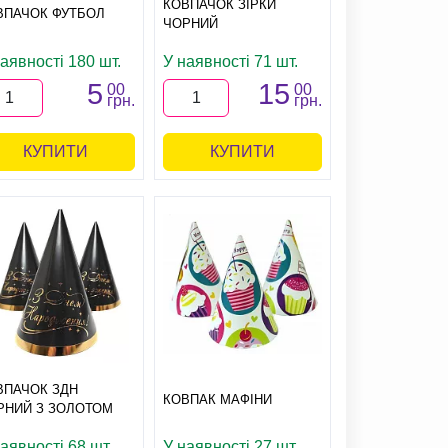
КОВПАЧОК ЗІРКИ
ВПАЧОК ФУТБОЛ
ЧОРНИЙ
аявності 180 шт.
У наявності 71 шт.
5
15
00
00
грн.
грн.
КУПИТИ
КУПИТИ
ВПАЧОК ЗДН
КОВПАК МАФІНИ
РНИЙ З ЗОЛОТОМ
аявності 68 шт.
У наявності 27 шт.