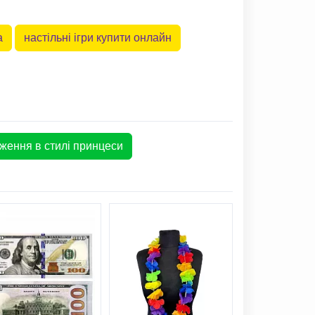
а
настільні ігри купити онлайн
ження в стилі принцеси