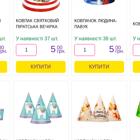
Й
КОВПАК СВЯТКОВИЙ
КОВПАЧОК ЛЮДИНА-
КО
ПІРАТСЬКА ВЕЧІРКА
ПАВУК
шт.
У наявності 37 шт.
У наявності 38 шт.
У н
5
5
00
00
00
грн.
грн.
грн.
КУПИТИ
КУПИТИ