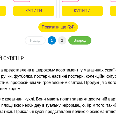
КУПИТИ
КУПИТИ
Показати ще (24)
Назад
1
2
Вперед
 СУВЕНІР
 представлена ​​в широкому асортименті у магазинах Україн
ручки, футболки, постери, настінні постери, колекційні фігу
обистим, професійним чи громадським святом. Продукція з ло
овим ходом.
є креативні кухлі. Вони мають попит завдяки доступній варто
 площі всю необхідну візуальну інформацію. Крім того, таки
атися. Прикольні кухлі представлені великою різноманітні