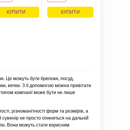
КУПИТИ
КУПИТИ
и. Це можуть бути брелоки, посуд,
рки, кепки. З її допомогою можна привітати
готипом компанії може бути не лише
сті, різноманітності форм та розмірів, а
й сувенір не просто опиниться на дальній
стю. Вони можуть стати корисним