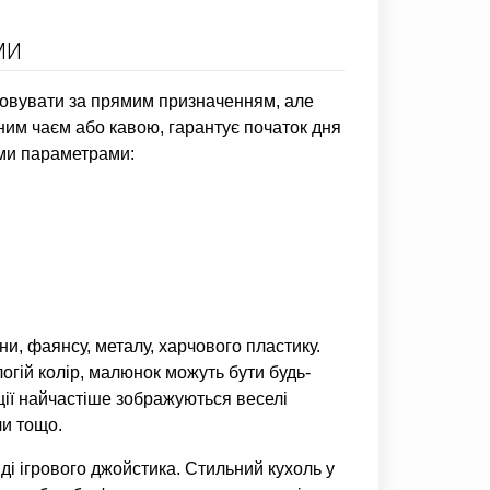
МИ
товувати за прямим призначенням, але
ним чаєм або кавою, гарантує початок дня
ими параметрами:
ни, фаянсу, металу, харчового пластику.
огій колір, малюнок можуть бути будь-
ії найчастіше зображуються веселі
ли тощо.
і ігрового джойстика. Стильний кухоль у