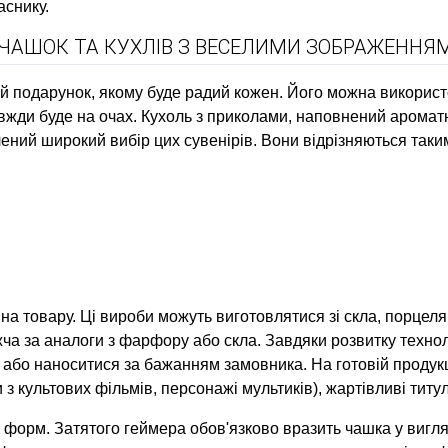
аснику.
 ЧАШОК ТА КУХЛІВ З ВЕСЕЛИМИ ЗОБРАЖЕННЯ
ий подарунок, якому буде радий кожен. Його можна викорис
вжди буде на очах. Кухоль з приколами, наповнений аромат
ений широкий вибір цих сувенірів. Вони відрізняються так
на товару. Ці вироби можуть виготовлятися зі скла, порцеля
жча за аналоги з фарфору або скла. Завдяки розвитку технол
або наноситися за бажанням замовника. На готовій продукц
з культових фільмів, персонажі мультиків), жартівливі титу
форм. Затятого геймера обов'язково вразить чашка у вигляд