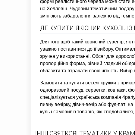
формі реалістичного черепа може стати е
на Хелловін. Чудовим тематичним подарунк
змінюють забарвлення залежно від темпер
ДЕ КУПИТИ ЯКІСНИЙ КУХОЛЬ ІЗ
Для того щоб такий корисний сувенір, як 
уважно поставитися до її вибору. Оптималь
зручна у використанні. Обсяг для доросло
пропорційна форма, рівний гладкий обідо
облазити та втрачати свою чіткість. Вибі
Замовити та купити веселі кружки з прико
одноразовий посуд, серветки, ковпаки, фот
спеціалізується українська компанія 4par
пивну вечірку, дівич-вечір або фуд-паті н
куль і самовивіз товарів, які сподобалися
ІНШІ СВЯТКОВІ ТЕМАТИКИ У КРАМ