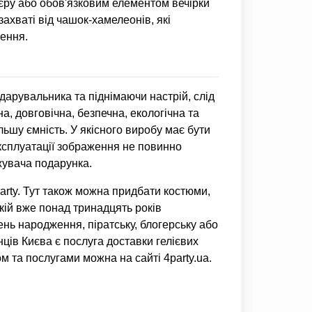
єру або обов'язковим елементом вечірки
ахваті від чашок-хамелеонів, які
ення.
дарувальника та піднімаючи настрій, слід
а, довговічна, безпечна, екологічна та
ьшу ємність. У якісного виробу має бути
експлуатації зображення не повинно
жувача подарунка.
arty. Тут також можна придбати костюми,
якій вже понад тринадцять років
ень народження, піратську, блогерську або
нців Києва є послуга доставки гелієвих
ом та послугами можна на сайті 4party.ua.