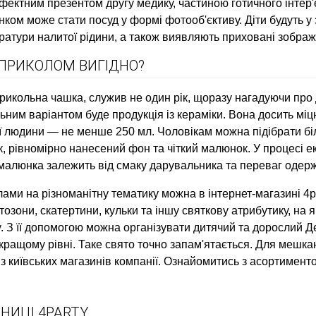
фектним презентом другу медику, частиною готичного інтер'
ом може стати посуд у формі фотооб'єктиву. Діти будуть у з
атури налитої рідини, а також виявляють приховані зображ
 ПРИКОЛОМ ВИГІДНО?
прикольна чашка, служив не один рік, щоразу нагадуючи про 
ним варіантом буде продукція із кераміки. Вона досить міцн
ї людини — не менше 250 мл. Чоловікам можна підібрати біл
к, рівномірно нанесений фон та чіткий малюнок. У процесі 
р малюнка залежить від смаку дарувальника та переваг одер
лами на різноманітну тематику можна в інтернет-магазині 4p
озони, скатертини, кульки та іншу святкову атрибутику, на 
ty. З її допомогою можна організувати дитячий та дорослий Д
а кращому рівні. Таке свято точно запам'ятається. Для мешка
, з київських магазинів компанії. Ознайомитись з асортимент
НИЦІ 4PARTY