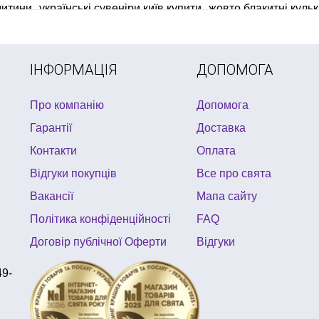
дитини
українські сувеніри київ купити
жовто блакитні куль
ІНФОРМАЦІЯ
ДОПОМОГА
Про компанію
Допомога
Гарантії
Доставка
Контакти
Оплата
Відгуки покупців
Все про свята
Вакансії
Мапа сайту
Політика конфіденційності
FAQ
Договір публічної Оферти
Відгуки
49-