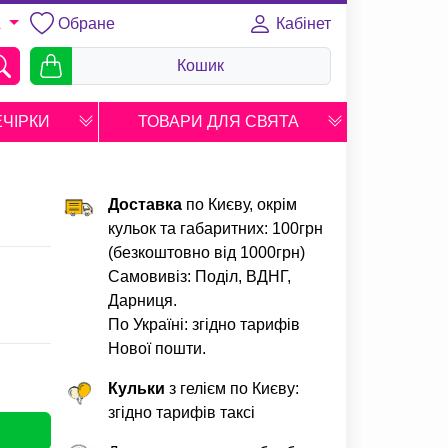
Обране
Кабінет
A
Кошик
ЕЧІРКИ
ТОВАРИ ДЛЯ СВЯТА
Доставка
по Києву, окрім
кульок та габаритних: 100грн
(безкоштовно від 1000грн)
Самовивіз: Поділ, ВДНГ,
Дарниця.
По Україні: згідно тарифів
Нової пошти.
Кульки
з гелієм по Києву:
згідно тарифів таксі