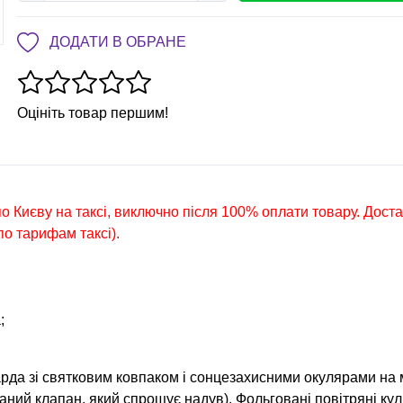
ДОДАТИ В ОБРАНЕ
Оцініть товар першим!
по Києву на таксі, виключно після 100% оплати товару. Дост
о тарифам таксі).
;
арда зі святковим ковпаком і сонцезахисними окулярами на 
ваний клапан, який спрощує надув). Фольговані повітряні ку