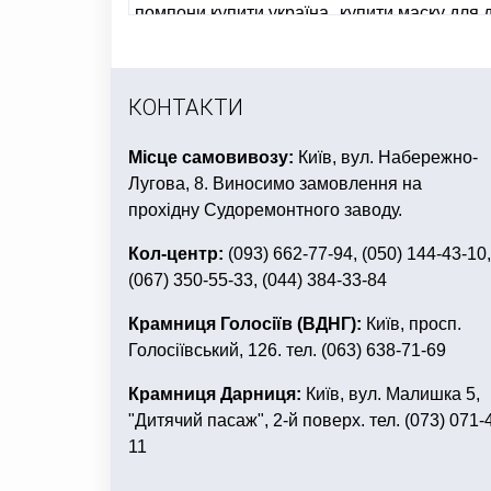
помпони купити україна
купити маску для 
все для дня народження трансформери
КОНТАКТИ
Місце самовивозу:
Київ, вул. Набережно-
Лугова, 8. Виносимо замовлення на
прохідну Судоремонтного заводу.
Кол-центр:
(093) 662-77-94, (050) 144-43-10,
(067) 350-55-33, (044) 384-33-84
Крамниця Голосіїв (ВДНГ):
Київ, просп.
Голосіївський, 126. тел. (063) 638-71-69
Крамниця Дарниця:
Київ, вул. Малишка 5,
"Дитячий пасаж", 2-й поверх. тел. (073) 071-
11