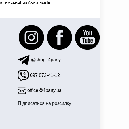
ки
покерні набори львів
@shop_4party
097 872-41-12
office@4party.ua
Підписатися на розсилку