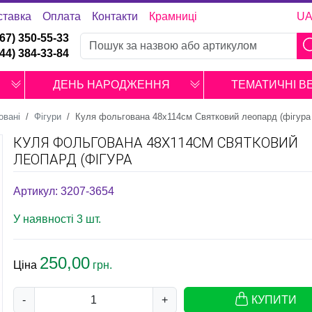
ставка
Оплата
Контакти
Крамниці
U
067) 350-55-33
044) 384-33-84
ДЕНЬ НАРОДЖЕННЯ
ТЕМАТИЧНІ В
овані
Фігури
Куля фольгована 48х114см Святковий леопард (фігура
КУЛЯ ФОЛЬГОВАНА 48Х114СМ СВЯТКОВИЙ
ЛЕОПАРД (ФІГУРА
Артикул: 3207-3654
У наявності 3 шт.
250,00
Ціна
грн.
-
+
КУПИТИ