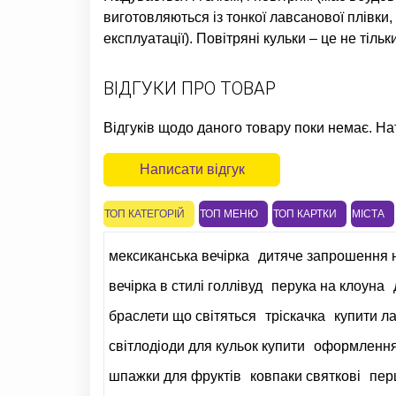
виготовляються із тонкої лавсанової плівки,
експлуатації). Повітряні кульки – це не тіль
ВІДГУКИ ПРО ТОВАР
Відгуків щодо даного товару поки немає. На
Написати відгук
ТОП КАТЕГОРІЙ
ТОП МЕНЮ
ТОП КАРТКИ
МІСТА
мексиканська вечірка
дитяче запрошення 
вечірка в стилі голлівуд
перука на клоуна
браслети що світяться
тріскачка
купити ла
світлодіоди для кульок купити
оформлення
шпажки для фруктів
ковпаки святкові
пер