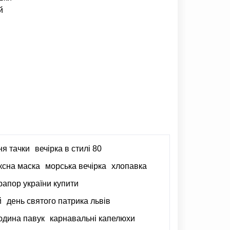
й
ня тачки
вечірка в стилі 80
ксна маска
морська вечірка
хлопавка
рапор україни купити
й
день святого патрика львів
юдина павук
карнавальні капелюхи