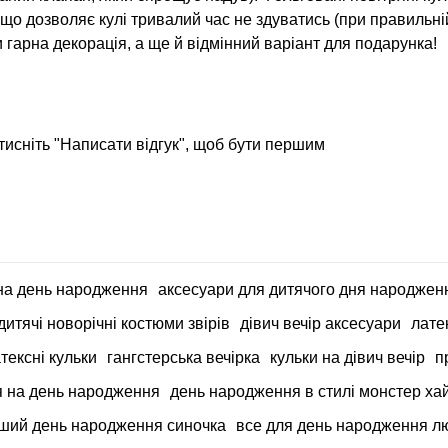
 що дозволяє кулі тривалий час не здуватись (при правильні
ки гарна декорація, а ще й відмінний варіант для подарунка!
тисніть "Написати відгук", щоб бути першим
на день народження
аксесуари для дитячого дня народжен
дитячі новорічні костюми звірів
дівич вечір аксесуари
лате
тексні кульки
гангстерська вечірка
кульки на дівич вечір
п
 на день народження
день народження в стилі монстер ха
ший день народження синочка
все для день народження л