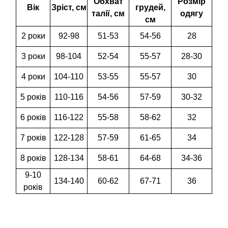
Обхват
Розмір
Вік
Зріст, см
грудей,
талії, см
одягу
см
2 роки
92-98
51-53
54-56
28
3 роки
98-104
52-54
55-57
28-30
4 роки
104-110
53-55
55-57
30
5 років
110-116
54-56
57-59
30-32
6 років
116-122
55-58
58-62
32
7 років
122-128
57-59
61-65
34
8 років
128-134
58-61
64-68
34-36
9-10
134-140
60-62
67-71
36
років