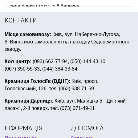
сервіровка столу до 8 березня
сувенірні гроші львів
подарункові фляги
КОНТАКТИ
свічки на торт ціна
Місце самовивозу:
Київ, вул. Набережно-Лугова,
костюми на хелловін для дорослих
шапки тварини
8. Виносимо замовлення на прохідну Судоремонтного
кульки на день народження хлопчику
заводу.
тримач для кульок
капелюх відьми
Кол-центр:
(093) 662-77-94, (050) 144-43-10,
(067) 350-55-33, (044) 384-33-84
боа купити львів
день народження в стилі монстер хай
Крамниця Голосіїв (ВДНГ):
Київ, просп.
Голосіївський, 126. тел. (063) 638-71-69
фотобутафорія
подарункові сертифікати
купити чашку з приколами
Крамниця Дарниця:
Київ, вул. Малишка 5, "Дитячий
пасаж", 2-й поверх. тел. (073) 071-49-11
день народження в стилі свинка пеппа
карнавальні капелюхи
ІНФОРМАЦІЯ
ДОПОМОГА
одноразовий посуд для піратської вечірки