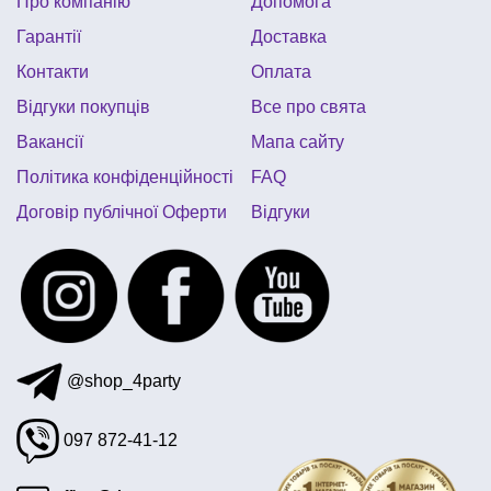
Про компанію
Допомога
перший день народження донечки
Гарантії
Доставка
декор на 8 березня
купити хлопушку
Контакти
Оплата
український сувенір київ
Відгуки покупців
Все про свята
день народження в стилі космос
Вакансії
Мапа сайту
хелловін декор кімнати
зомбі апокаліпсис
Політика конфіденційності
FAQ
Договір публічної Оферти
Відгуки
@shop_4party
097 872-41-12