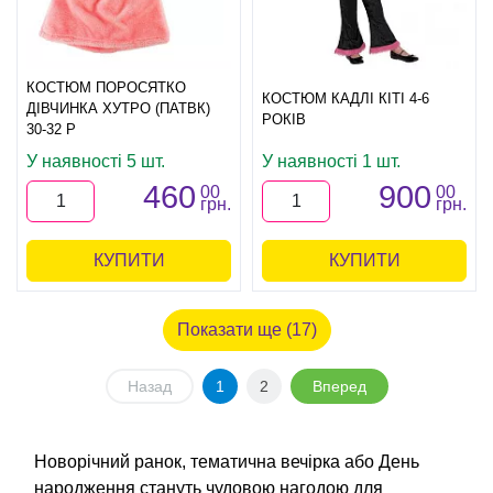
КОСТЮМ ПОРОСЯТКО
КОСТЮМ КАДЛІ КІТІ 4-6
ДІВЧИНКА ХУТРО (ПАТВК)
РОКІВ
30-32 Р
У наявності 5 шт.
У наявності 1 шт.
460
900
00
00
грн.
грн.
КУПИТИ
КУПИТИ
Показати ще (17)
Назад
1
2
Вперед
Новорічний ранок, тематична вечірка або День
народження стануть чудовою нагодою для