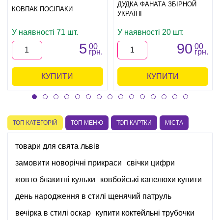
ДУДКА ФАНАТА ЗБІРНОЙ
КОВПАК ПОСІПАКИ
УКРАЇНІ
У наявності 71 шт.
У наявності 20 шт.
5
90
00
00
грн.
грн.
КУПИТИ
КУПИТИ
ТОП КАТЕГОРІЙ
ТОП МЕНЮ
ТОП КАРТКИ
МІСТА
товари для свята львів
замовити новорічні прикраси
свічки цифри
жовто блакитні кульки
ковбойські капелюхи купити
день народження в стилі щенячий патруль
вечірка в стилі оскар
купити коктейльні трубочки