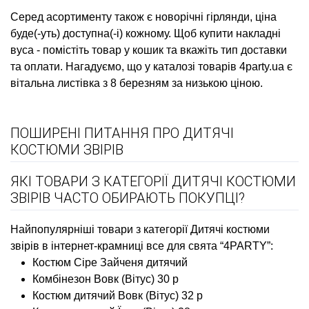
Серед асортименту також є
новорічні гірлянди, ціна
буде(-уть) доступна(-і) кожному. Щоб
купити накладні
вуса
- помістіть товар у кошик та вкажіть тип доставки
та оплати. Нагадуємо, що у каталозі товарів 4party.ua є
вітальна листівка з 8 березням
за низькою ціною.
ПОШИРЕНІ ПИТАННЯ ПРО ДИТЯЧІ
КОСТЮМИ ЗВІРІВ
ЯКІ ТОВАРИ З КАТЕГОРІЇ ДИТЯЧІ КОСТЮМИ
ЗВІРІВ ЧАСТО ОБИРАЮТЬ ПОКУПЦІ?
Найпопулярніші товари з категорії Дитячі костюми
звірів в інтернет-крамниці все для свята “4PARTY”:
Костюм Сіре Зайченя дитячий
Комбінезон Вовк (Вітус) 30 р
Костюм дитячий Вовк (Вітус) 32 р