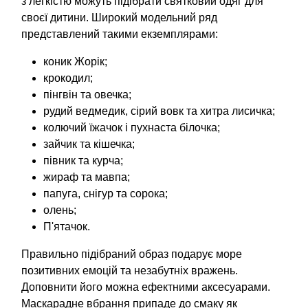
з легкістю можуть підібрати святковий одяг для
своєї дитини. Широкий модельний ряд
представлений такими екземплярами:
коник Жорік;
крокодил;
пінгвін та овечка;
рудий ведмедик, сірий вовк та хитра лисичка;
колючий їжачок і пухнаста білочка;
зайчик та кішечка;
півник та курча;
жираф та мавпа;
папуга, снігур та сорока;
олень;
П'ятачок.
Правильно підібраний образ подарує море
позитивних емоцій та незабутніх вражень.
Доповнити його можна ефектними аксесуарами.
Маскарадне вбрання припаде до смаку як