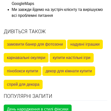
GoogleMaps
Ми завжди йдемо на зустріч клієнту та вирішуємо
всі проблемні питання
ДИВІТЬСЯ ТАКОЖ
замовити банер для фотозони
надувні іграшки
карнавальні окуляри
купити настільні ігри
пінобокси купити
декор для кімнати купити
спрей для декора
ПОПУЛЯРНІ ЗАПИТИ
День народження в стилі фіксики