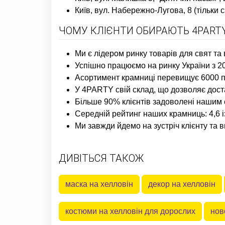
Київ, вул. Набережно-Лугова, 8 (тільк
ЧОМУ КЛІЄНТИ ОБИРАЮТЬ 4PARTY
Ми є лідером ринку товарів для свят та 
Успішно працюємо на ринку України з 20
Асортимент крамниці перевищує 6000 по
У 4PARTY свій склад, що дозволяє дост
Більше 90% клієнтів задоволені нашим 
Середній рейтинг наших крамниць: 4,6 
Ми завжди йдемо на зустріч клієнту та 
ДИВІТЬСЯ ТАКОЖ
маска на хелловін
декор на хелловін
костюми на хелловін для дорослих
нов