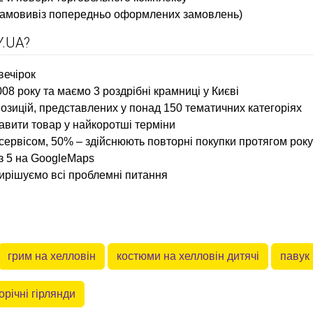
и самовивіз попередньо оформлених замовлень)
.UA?
вечірок
08 року та маємо 3 роздрібні крамниці у Києві
зицій, представлених у понад 150 тематичних категоріях
авити товар у найкоротші терміни
сервісом, 50% – здійснюють повторні покупки протягом року
із 5 на GoogleMaps
вирішуємо всі проблемні питання
грим на хелловін
костюми на хелловін дитячі
павук 
орічні гірлянди