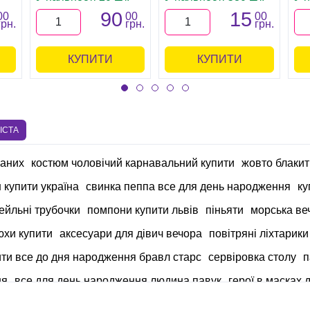
90
15
00
00
00
грн.
грн.
грн.
КУПИТИ
КУПИТИ
ІСТА
ханих
костюм чоловічий карнавальний купити
жовто блакит
 купити україна
свинка пеппа все для день народження
ку
тейльні трубочки
помпони купити львів
піньяти
морська ве
юхи купити
аксесуари для дівич вечора
повітряні ліхтарики
ити все до дня народження бравл старс
сервіровка столу
п
ня
все для день народження людина павук
герої в масках