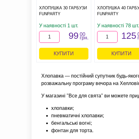
ХЛОПУШКА 30 ГАРБУЗИ
ХЛОПУШКА 40 ГАРБ
FUNPARTY
FUNPARTY
У наявності 1 шт.
У наявності 78 шт.
99
125
00
грн.
КУПИТИ
КУПИТИ
Хлопавка — постійний супутник будь-якого 
розважальну програму вечора на Хелловін
У магазині "Все для свята" ви можете при
хлопавки;
пневматичні хлопавки;
бенгальські вогні;
фонтан для торта.