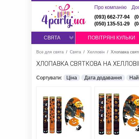
Про компанію
До
(093) 662-77-94
(
(050) 135-51-29
(
СВЯТА
ПОВІТРЯНІ КУЛЬКИ
Все для свята
Свята
Хелловін
Хлопавка свят
ХЛОПАВКА СВЯТКОВА НА ХЕЛЛОВІ
Сортувати:
Ціна
Дата додавання
Най