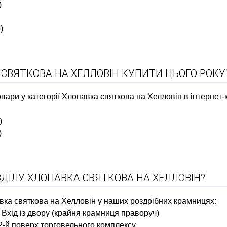
)
)
 СВЯТКОВА НА ХЕЛЛОВІН КУПИТИ ЦЬОГО РОКУ
ари у категорії Хлопавка святкова на Хелловін в інтернет-к
)
)
ДІЛУ ХЛОПАВКА СВЯТКОВА НА ХЕЛЛОВІН?
вка святкова на Хелловін у наших роздрібних крамницях:
1. Вхід із двору (крайня крамниця праворуч)
 2-й поверх торговельного комплексу