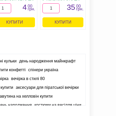
4
35
00
00
грн.
грн.
КУПИТИ
КУПИТИ
КУПИ
ні кульки
день народження майнкрафт
пити конфетті
спінери україна
чірка
вечірка в стилі 80
 купити
аксесуари для піратської вечірки
авутина на хелловін купити
 день народження
костюми на весілля ціни