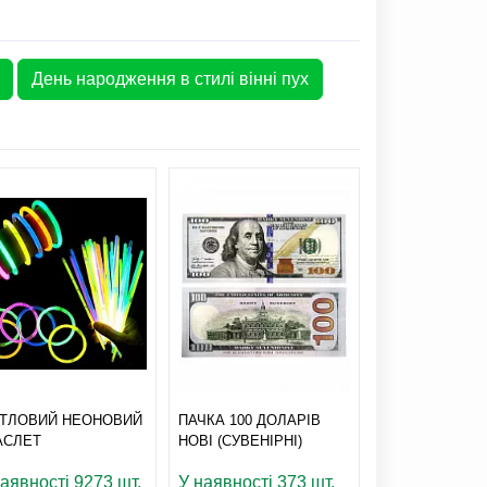
День народження в стилі вінні пух
ІТЛОВИЙ НЕОНОВИЙ
ПАЧКА 100 ДОЛАРІВ
ЛЕЇ ГАВАЙСЬКІ
АСЛЕТ
НОВІ (СУВЕНІРНІ)
(ВЕСЕЛКА)
наявності 9273 шт.
У наявності 373 шт.
У наявності 