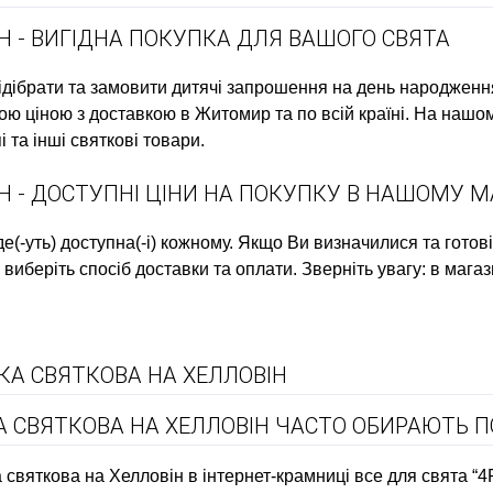
Н - ВИГІДНА ПОКУПКА ДЛЯ ВАШОГО СВЯТА
ідібрати та замовити
дитячі запрошення на день народженн
ою ціною з доставкою в Житомир та по всій країні. На нашо
і
та інші святкові товари.
Н - ДОСТУПНІ ЦІНИ НА ПОКУПКУ В НАШОМУ М
е(-уть) доступна(-і) кожному. Якщо Ви визначилися та готов
 виберіть спосіб доставки та оплати. Зверніть увагу: в магаз
КА СВЯТКОВА НА ХЕЛЛОВІН
КА СВЯТКОВА НА ХЕЛЛОВІН ЧАСТО ОБИРАЮТЬ П
 святкова на Хелловін в інтернет-крамниці все для свята “