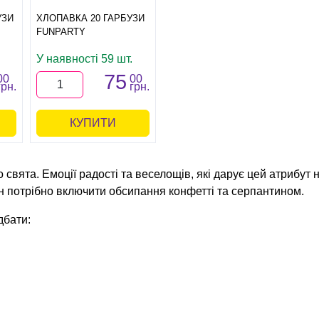
УЗИ
ХЛОПАВКА 20 ГАРБУЗИ
FUNPARTY
У наявності 59 шт.
75
00
00
грн.
грн.
КУПИТИ
свята. Емоції радості та веселощів, які дарує цей атрибут н
 потрібно включити обсипання конфетті та серпантином.
дбати: