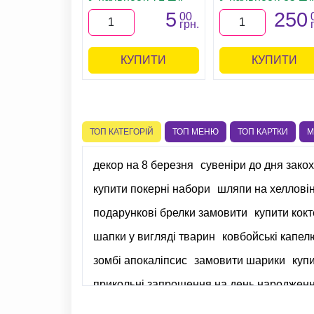
5
250
00
грн.
КУПИТИ
КУПИТИ
ТОП КАТЕГОРІЙ
ТОП МЕНЮ
ТОП КАРТКИ
М
декор на 8 березня
сувеніри до дня зако
купити покерні набори
шляпи на хелловін
подарункові брелки замовити
купити кок
шапки у вигляді тварин
ковбойські капел
зомбі апокаліпсис
замовити шарики
куп
прикольні запрошення на день народжен
рамка для фото
капелюхи купити