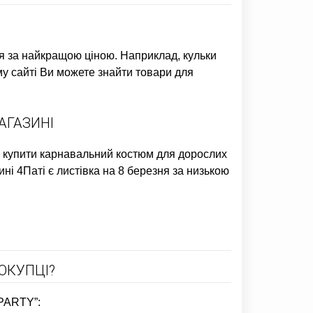
я
за найкращою ціною. Наприклад,
кульки
му сайті Ви можете знайти товари для
АГАЗИНІ
і
купити карнавальний костюм для дорослих
ині 4Паті є
листівка на 8 березня
за низькою
ОКУПЦІ?
4PARTY”: