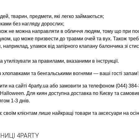
ей, тварин, предмети, які легко займаються;
ками без нагляду дорослих;
акож не можна направляти в обличчя людям, тому що при пос
уком, що може призвести до травми очей та вух. Також треба
, наприклад, уламок від запірного клапану балончика зі ст
а утилізувати за правилами, вказаними в інструкції.
хлопавками та бенгальськими вогнями — ваші гості запам'я
ти на сайті 4party.ua або замовити за телефоном (044) 384
Halloween. Для киян доступна доставка по Києву та самовиві
гом 1-3 днів.
є своїм клієнтам лише найкращі товари та аксесуари на осін
НИЦІ 4PARTY