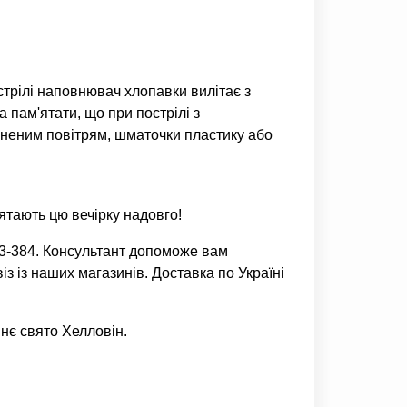
трілі наповнювач хлопавки вилітає з
 пам'ятати, що при пострілі з
исненим повітрям, шматочки пластику або
тають цю вечірку надовго!
-3-384. Консультант допоможе вам
з із наших магазинів. Доставка по Україні
нє свято Хелловін.