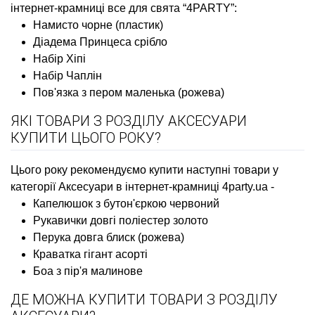
інтернет-крамниці все для свята “4PARTY”:
Намисто чорне (пластик)
Діадема Принцеса срібло
Набір Хіпі
Набір Чаплін
Пов'язка з пером маленька (рожева)
ЯКІ ТОВАРИ З РОЗДІЛУ АКСЕСУАРИ
КУПИТИ ЦЬОГО РОКУ?
Цього року рекомендуємо купити наступні товари у
категорії Аксесуари в інтернет-крамниці 4party.ua -
Капелюшок з бутон'єркою червоний
Рукавички довгі поліестер золото
Перука довга блиск (рожева)
Краватка гігант асорті
Боа з пір'я малинове
ДЕ МОЖНА КУПИТИ ТОВАРИ З РОЗДІЛУ