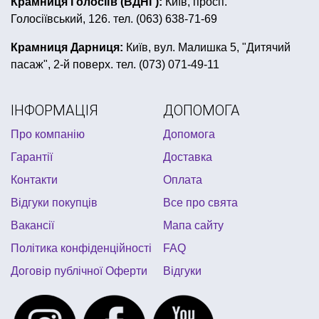
Крамниця Голосіїв (ВДНГ):
Київ, просп.
Голосіївський, 126. тел. (063) 638-71-69
сувенірні медалі
все для день народження людина павук
Крамниця Дарниця:
Київ, вул. Малишка 5, "Дитячий
пасаж", 2-й поверх. тел. (073) 071-49-11
гавайська вечірка костюм
морська вечірка
неонові браслети купити
столові прибори купити
ІНФОРМАЦІЯ
ДОПОМОГА
фата на дівич вечір
Про компанію
Допомога
карнавальні маски львів купити
Гарантії
Доставка
купити листівки до 8 березня
Контакти
Оплата
день народження в стилі крижане серце
Відгуки покупців
Все про свята
костюми на весілля ціни
Вакансії
Мапа сайту
купити коктейльні трубочки
Політика конфіденційності
FAQ
день народження в стилі черепашки ніндзя
Договір публічної Оферти
Відгуки
товари до шкільного свята