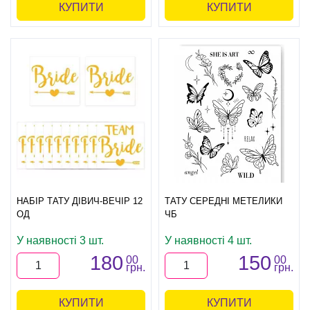
КУПИТИ
КУПИТИ
НАБІР ТАТУ ДІВИЧ-ВЕЧІР 12
ТАТУ СЕРЕДНІ МЕТЕЛИКИ
ОД
ЧБ
У наявності 3 шт.
У наявності 4 шт.
180
150
00
00
грн.
грн.
КУПИТИ
КУПИТИ