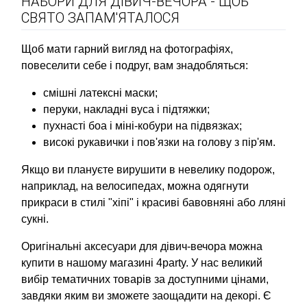
НАБОРИ ДЛЯ ДІВИЧ-ВЕЧОРА - ЩОБ
СВЯТО ЗАПАМ'ЯТАЛОСЯ
Щоб мати гарний вигляд на фотографіях,
повеселити себе і подруг, вам знадобляться:
смішні латексні маски;
перуки, накладні вуса і підтяжки;
пухнасті боа і міні-кобури на підвязках;
високі рукавички і пов'язки на голову з пір'ям.
Якщо ви плануєте вирушити в невелику подорож,
наприклад, на велосипедах, можна одягнути
прикраси в стилі "хіпі" і красиві бавовняні або лляні
сукні.
Оригінальні аксесуари для дівич-вечора можна
купити в нашому магазині 4party. У нас великий
вибір тематичних товарів за доступними цінами,
завдяки яким ви зможете заощадити на декорі. Є