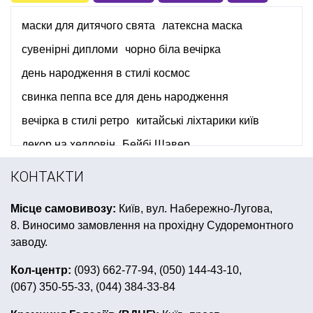
маски для дитячого свята
латексна маска
сувенірні дипломи
чорно біла вечірка
день народження в стилі космос
свинка пеппа все для день народження
вечірка в стилі ретро
китайські ліхтарики київ
декор на хелловін
Бейбі Шавер
листівки купити україна
КОНТАКТИ
костюми карнавальні дитячі
крила янгола
Місце самовивозу:
Київ, вул. Набережно-Лугова,
купити прапор україни
8. Виносимо замовлення на прохідну Судоремонтного
дитячі карнавальні костюми для хлопчиків
заводу.
купити все для дитячого дня народження ніндзяго
Кол-центр:
(093) 662-77-94, (050) 144-43-10,
(067) 350-55-33, (044) 384-33-84
зомбі апокаліпсис
кульки на день народження вінниця