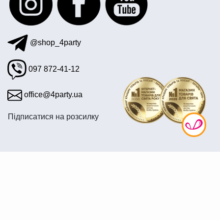
@shop_4party
097 872-41-12
office@4party.ua
Підписатися на розсилку
© 2008—2026 Інтернет крамниця «4party» — Все для