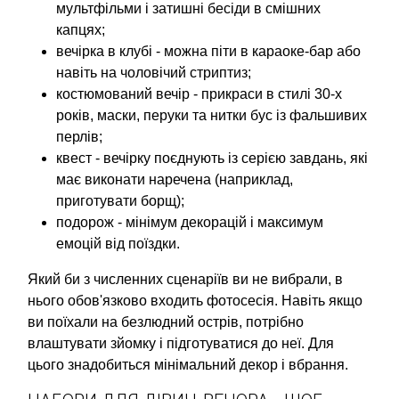
мультфільми і затишні бесіди в смішних
капцях;
вечірка в клубі - можна піти в караоке-бар або
навіть на чоловічий стриптиз;
костюмований вечір - прикраси в стилі 30-х
років, маски, перуки та нитки бус із фальшивих
перлів;
квест - вечірку поєднують із серією завдань, які
має виконати наречена (наприклад,
приготувати борщ);
подорож - мінімум декорацій і максимум
емоцій від поїздки.
Який би з численних сценаріїв ви не вибрали, в
нього обов'язково входить фотосесія. Навіть якщо
ви поїхали на безлюдний острів, потрібно
влаштувати зйомку і підготуватися до неї. Для
цього знадобиться мінімальний декор і вбрання.