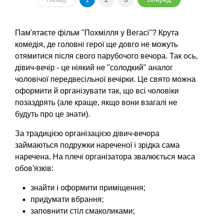
Пам'ятаєте фільм "Похмілля у Вегасі"? Крута
комедія, де головні герої ще довго не можуть
отямитися після свого парубочого вечора. Так ось,
дівич-вечір - це ніякий не "солодкий" аналог
чоловічої передвесільної вечірки. Це свято можна
оформити й організувати так, що всі чоловіки
позаздрять (але краще, якщо вони взагалі не
будуть про це знати).
За традицією організацією дівич-вечора
займаються подружки нареченої і зрідка сама
наречена. На плечі організатора звалюється маса
обов'язків:
знайти і оформити приміщення;
придумати вбрання;
заповнити стіл смаколиками;