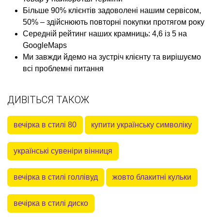
Більше 90% клієнтів задоволені нашим сервісом,
50% – здійснюють повторні покупки протягом року
Середній рейтинг наших крамниць: 4,6 із 5 на
GoogleMaps
Ми завжди йдемо на зустріч клієнту та вирішуємо
всі проблемні питання
ДИВІТЬСЯ ТАКОЖ
вечірка в стилі 80
купити українську символіку
українські сувеніри вінниця
вечірка в стилі голлівуд
жовто блакитні кульки
вечірка в стилі диско