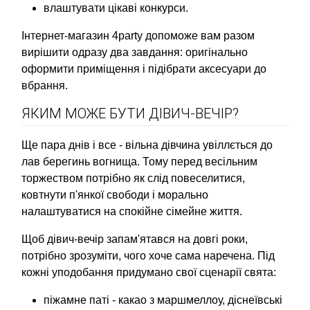
влаштувати цікаві конкурси.
Інтернет-магазин 4party допоможе вам разом
вирішити одразу два завдання: оригінально
оформити приміщення і підібрати аксесуари до
вбрання.
ЯКИМ МОЖЕ БУТИ ДІВИЧ-ВЕЧІР?
Ще пара днів і все - вільна дівчина увіллється до
лав берегинь вогнища. Тому перед весільним
торжеством потрібно як слід повеселитися,
ковтнути п'янкої свободи і морально
налаштуватися на спокійне сімейне життя.
Щоб дівич-вечір запам'ятався на довгі роки,
потрібно зрозуміти, чого хоче сама наречена. Під
кожні уподобання придумано свої сценарії свята:
піжамне паті - какао з маршмеллоу, діснеївські