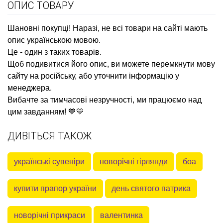
ОПИС ТОВАРУ
Шановні покупці! Наразі, не всі товари на сайті мають
опис українською мовою.
Це - один з таких товарів.
Щоб подивитися його опис, ви можете перемкнути мову
сайту на російську, або уточнити інформацію у
менеджера.
Вибачте за тимчасові незручності, ми працюємо над
цим завданням! 💙💛
ДИВІТЬСЯ ТАКОЖ
українські сувеніри
новорічні гірлянди
боа
купити прапор україни
день святого патрика
новорічні прикраси
валентинка