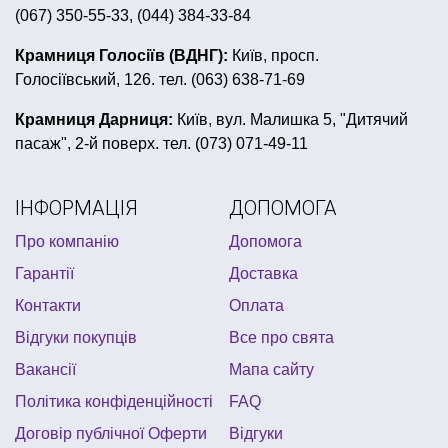
(067) 350-55-33, (044) 384-33-84
гангстерська вечірка одяг
купити все для вечірки в стилі хелловін
Крамниця Голосіїв (ВДНГ):
Київ, просп.
Голосіївський, 126. тел. (063) 638-71-69
костюм на хелловін дорослий купити
повітряні кульки на день народження дівчинці
Крамниця Дарниця:
Київ, вул. Малишка 5, "Дитячий
пасаж", 2-й поверх. тел. (073) 071-49-11
все для дня народження смішарики
венеціанські маски купити
ІНФОРМАЦІЯ
ДОПОМОГА
новорічні костюми принцеси
свічки на торті
Про компанію
Допомога
хлопавка
надувні іграшки
квест бокс
Гарантії
Доставка
день народження в стилі пірат
сувенір на 8 березня
Контакти
Оплата
свинка пеппа день народження
купити хлопушку
Відгуки покупців
Все про свята
день народження в стилі космос
дитячий хелловін
Вакансії
Мапа сайту
з днем народження принцеси
Політика конфіденційності
FAQ
Договір публічної Оферти
Відгуки