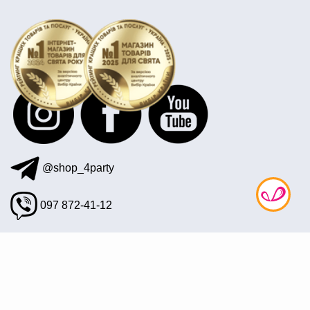
@shop_4party
097 872-41-12
office@4party.ua
Підписатися на розсилку