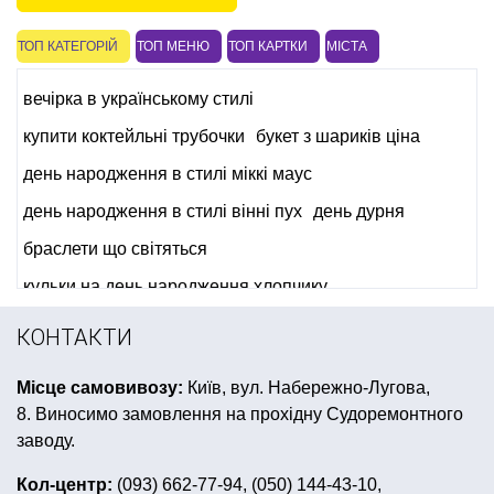
ТОП КАТЕГОРІЙ
ТОП МЕНЮ
ТОП КАРТКИ
МІСТА
вечірка в українському стилі
купити коктейльні трубочки
букет з шариків ціна
день народження в стилі міккі маус
день народження в стилі вінні пух
день дурня
браслети що світяться
кульки на день народження хлопчику
дитячі карнавальні костюми хмельницький
КОНТАКТИ
купити ковбойський костюм
Місце самовивозу:
Київ, вул. Набережно-Лугова,
небесні ліхтарики львів купити
свічки цифри на торт
8. Виносимо замовлення на прохідну Судоремонтного
незвичайні світильники
заводу.
все для дня народження трансформери
Кол-центр:
(093) 662-77-94, (050) 144-43-10,