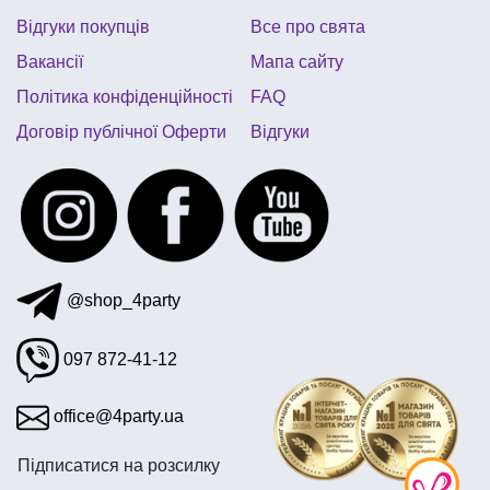
купити все для вечірки в стилі хелловін
Відгуки покупців
Все про свята
капелюх відьми
Вакансії
Мапа сайту
Політика конфіденційності
FAQ
Договір публічної Оферти
Відгуки
@shop_4party
097 872-41-12
office@4party.ua
Підписатися на розсилку