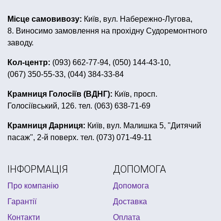
перший день народження синочка
день дурня
Місце самовивозу:
Київ, вул. Набережно-Лугова,
мексиканська вечірка
8. Виносимо замовлення на прохідну Судоремонтного
дитячі запрошення на день народження
заводу.
костюми новорічні
Кол-центр:
(093) 662-77-94, (050) 144-43-10,
(067) 350-55-33, (044) 384-33-84
купити карнавальний костюм для дорослих
все для дня народження трансформери
Крамниця Голосіїв (ВДНГ):
Київ, просп.
Голосіївський, 126. тел. (063) 638-71-69
вечірка в стилі стиляги
свинка пеппа все для день народження
Крамниця Дарниця:
Київ, вул. Малишка 5, "Дитячий
пасаж", 2-й поверх. тел. (073) 071-49-11
ковбойські капелюхи купити
карнавальні капелюхи
вечірка в українському стилі
ІНФОРМАЦІЯ
ДОПОМОГА
костюми на весілля ціни
свічки арома
Про компанію
Допомога
купити маски на хелловін
морська вечірка
Гарантії
Доставка
жовто блакитні кульки
Контакти
Оплата