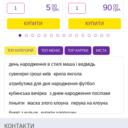
5
90
00
00
грн.
грн.
КУПИТИ
КУПИТИ
ТОП КАТЕГОРІЙ
ТОП МЕНЮ
ТОП КАРТКИ
МІСТА
день народження в стилі маша і ведмідь
сувенірні гроші київ
крила янгола
атрибутика для дня народження футбол
кубинська вечірка
з днем народження посіпаки
піньяти
маска злого клоуна
перука на клоуна
букет з кульок
купити хлопушку
вечірка в піратська
серпантини
КОНТАКТИ