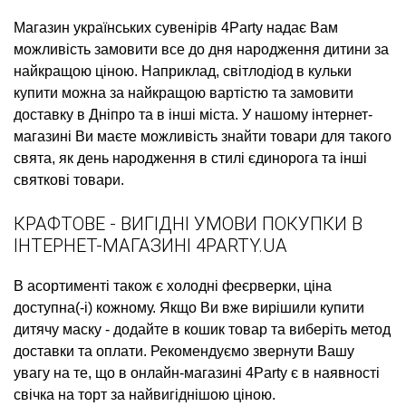
Магазин українських сувенірів
4Party надає Вам
можливість замовити
все до дня народження дитини
за
найкращою ціною. Наприклад,
світлодіод в кульки
купити
можна за найкращою вартістю та замовити
доставку в Дніпро та в інші міста. У нашому інтернет-
магазині Ви маєте можливість знайти товари для такого
свята, як
день народження в стилі єдинорога
та інші
святкові товари.
КРАФТОВЕ - ВИГІДНІ УМОВИ ПОКУПКИ В
ІНТЕРНЕТ-МАГАЗИНІ 4PARTY.UA
В асортименті також є
холодні феєрверки, ціна
доступна(-і) кожному. Якщо Ви вже вирішили
купити
дитячу маску
- додайте в кошик товар та виберіть метод
доставки та оплати. Рекомендуємо звернути Вашу
увагу на те, що в онлайн-магазині 4Party є в наявності
свічка на торт
за найвигіднішою ціною.