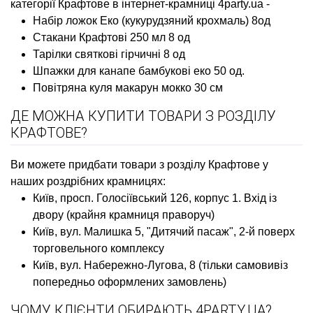
категорії Крафтове в інтернет-крамниці 4party.ua -
Набір ложок Еко (кукурудзяний крохмаль) 8од
Стакани Крафтові 250 мл 8 од
Тарілки святкові гірчичні 8 од
Шпажки для канапе бамбуковi еко 50 од.
Повітряна куля макарун мокко 30 см
ДЕ МОЖНА КУПИТИ ТОВАРИ З РОЗДІЛУ
КРАФТОВЕ?
Ви можете придбати товари з розділу Крафтове у
наших роздрібних крамницях:
Київ, просп. Голосіївський 126, корпус 1. Вхід із
двору (крайня крамниця праворуч)
Київ, вул. Малишка 5, "Дитячий пасаж", 2-й поверх
торговельного комплексу
Київ, вул. Набережно-Лугова, 8 (тільки самовивіз
попередньо оформлених замовлень)
ЧОМУ КЛІЄНТИ ОБИРАЮТЬ 4PARTY.UA?