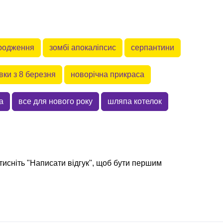
ародження
зомбі апокаліпсис
серпантини
вки з 8 березня
новорічна прикраса
а
все для нового року
шляпа котелок
тисніть "Написати відгук", щоб бути першим