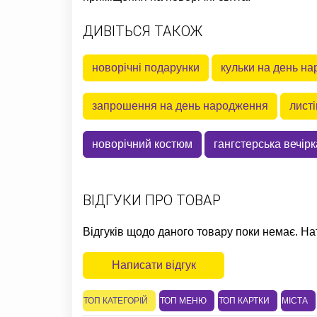
ДИВІТЬСЯ ТАКОЖ
новорічні подарунки
кульки на день н
запрошення на день народження
листі
новорічний костюм
гангстерська вечірк
ВІДГУКИ ПРО ТОВАР
Відгуків щодо даного товару поки немає. На
Написати відгук
ТОП КАТЕГОРІЙ
ТОП МЕНЮ
ТОП КАРТКИ
МІСТА