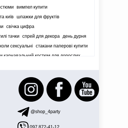
костюми
вимпел купити
та київ
шпажки для фруктів
ни
свічка цифра
илі тачки
спрей для декора
день дурня
коли сексуальні
стакани паперові купити
ти карнавальний костюм для дорослих
@shop_4party
097 872-41-12