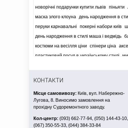
новорічні подарунки купити львів
піньяти
маска злого клоуна
день народження в стил
перуки карнавальні
покерні набори київ
ш
день народження в стилі маша і ведмідь
б
костюми на весілля ціни
спінери ціна
аксе
пластиковий посуд в українському стилі
ми
КОНТАКТИ
Місце самовивозу:
Київ, вул. Набережно-
Лугова, 8. Виносимо замовлення на
прохідну Судоремонтного заводу.
Кол-центр:
(093) 662-77-94, (050) 144-43-10,
(067) 350-55-33, (044) 384-33-84