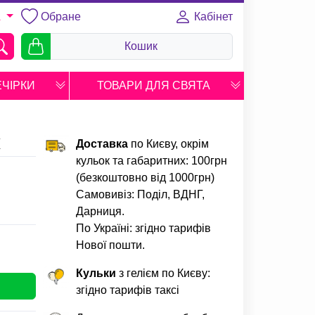
Обране
Кабінет
A
Кошик
ЕЧІРКИ
ТОВАРИ ДЛЯ СВЯТА
Х
Доставка
по Києву, окрім
кульок та габаритних: 100грн
(безкоштовно від 1000грн)
Самовивіз: Поділ, ВДНГ,
Дарниця.
По Україні: згідно тарифів
Нової пошти.
Кульки
з гелієм по Києву:
згідно тарифів таксі