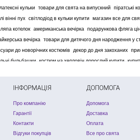
латексні кульки
товари для свята на випускний
піратські 
і вінні пух
світлодіод в кульки купити
магазин все для свя
ляпа котелок
американська вечірка
подарункова фляга ці
айкерська вечірка
товари для дитячого дня народження у ст
суари до новорічних костюмів
декор до дня закоханих
при
льні бульбашки
костюм на хелловін дорослий купити
купи
ІНФОРМАЦІЯ
ДОПОМОГА
Про компанію
Допомога
Гарантії
Доставка
Контакти
Оплата
Відгуки покупців
Все про свята