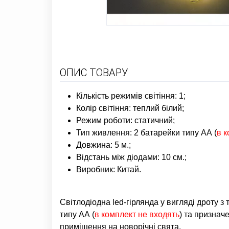
ОПИС ТОВАРУ
Кількість режимів світіння: 1;
Колір світіння: теплий білий;
Режим роботи: статичний;
Тип живлення: 2 батарейки типу АА (
в к
Довжина: 5 м.;
Відстань між діодами: 10 см.;
Виробник: Китай.
Світлодіодна led-гірлянда у вигляді дроту з
типу АА (
в комплект не входять
) та признач
приміщення на новорічні свята.