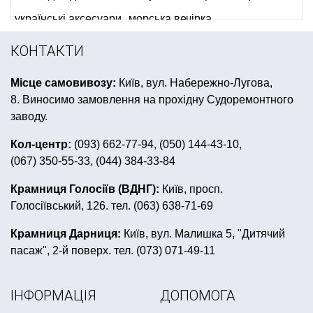
українські аксесуари
морська вечірка
вушка на голову
карнавальні костюми для дівчат
КОНТАКТИ
жовто блакитні кульки
Місце самовивозу:
Київ, вул. Набережно-Лугова,
купити державний прапор україни
8. Виносимо замовлення на прохідну Судоремонтного
аксесуари для піратської вечірки
заводу.
вечірка в гавайському стилі
Кол-центр:
(093) 662-77-94, (050) 144-43-10,
(067) 350-55-33, (044) 384-33-84
день народження в стилі маша і ведмідь
купити свічки на торт
Крамниця Голосіїв (ВДНГ):
Київ, просп.
Голосіївський, 126. тел. (063) 638-71-69
день народження в стилі черепашки ніндзя
гірлянди ціни
метафан
шпажка для канапе
Крамниця Дарниця:
Київ, вул. Малишка 5, "Дитячий
пасаж", 2-й поверх. тел. (073) 071-49-11
сервіровка столу
іграшкові зброї
купити маски на хелловін
шляпа циліндр
ІНФОРМАЦІЯ
ДОПОМОГА
хлопавка купити
боа купити львів