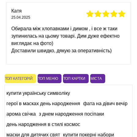
Катя
25.04.2025
Обирала між хлопавками і димом , і все ж таки
зупинилась на цьому товарі. Дим дуже ефектно
виглядає на фото)
Доставили швидко, дякую за оперативність)
ТОП КАТЕГОРІЙ
ТОП МЕНЮ
ТОП КАРТКИ
МІСТА
купити українську символіку
герої в масках день народження
фата на дівич вечір
арома свічка
з днем народження посіпаки
день народження в стилі космос
маски для дитячих свят
купити покерні набори