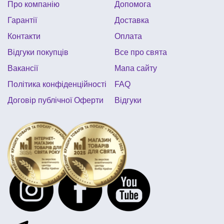
Про компанію
Допомога
фіксики день народження
Гарантії
Доставка
декор на перший день народження
плащ купити
Контакти
Оплата
день народження в стилі вінні пух
Відгуки покупців
Все про свята
Вакансії
Мапа сайту
Політика конфіденційності
FAQ
Договір публічної Оферти
Відгуки