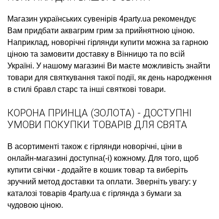
Магазин українських сувенірів
4party.ua рекомендує
Вам придбати
аквагрим грим
за прийнятною ціною.
Наприклад,
новорічні гірлянди купити
можна за гарною
ціною та замовити доставку в Вінницю та по всій
Україні. У нашому магазині Ви маєте можливість знайти
товари для святкування такої події, як
день народження
в стилі бравл старс
та інші святкові товари.
КОРОНА ПРИНЦА (ЗОЛОТА) - ДОСТУПНІ
УМОВИ ПОКУПКИ ТОВАРІВ ДЛЯ СВЯТА
В асортименті також є
гірлянди новорічні, ціни
в
онлайн-магазині доступна(-і) кожному. Для того, щоб
купити свічки
- додайте в кошик товар та виберіть
зручний метод доставки та оплати. Зверніть увагу: у
каталозі товарів 4party.ua є
гірлянда з бумаги
за
чудовою ціною.