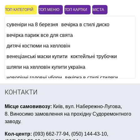
ТОП КАТЕГОРІЙ
ТОП МЕНЮ
ТОП КАРТКИ
МІСТА
сувеніри на 8 березня
вечірка в стилі диско
вечірка париж все для свята
дитячі костюми на хелловін
венеціанські маски купити
коктейльні трубочки
шляпи на хелловін купити україна
новорічні головні убори
вечірка в стилі стиляги
капелюхи купити
свічки цифри
КОНТАКТИ
світлодіоди для кульок купити
Місце самовивозу:
Київ, вул. Набережно-Лугова,
композиції з кульок на день народження
8. Виносимо замовлення на прохідну Судоремонтного
кульки повітряні
заводу.
все для дня народження в стилі поні
костюм короля
Кол-центр:
(093) 662-77-94, (050) 144-43-10,