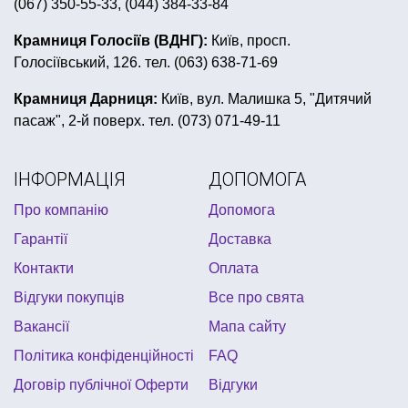
(067) 350-55-33, (044) 384-33-84
купити все для день народження в стилі футбол
грим на хелловін
купити конфетті
Крамниця Голосіїв (ВДНГ):
Київ, просп.
Голосіївський, 126. тел. (063) 638-71-69
капелюх відьми купити
з днем народження посіпаки
карнавальні капелюхи циліндр
Крамниця Дарниця:
Київ, вул. Малишка 5, "Дитячий
пасаж", 2-й поверх. тел. (073) 071-49-11
карнавальні капелюхи
вимпел купити
карнавальні костюми для дівчат
ІНФОРМАЦІЯ
ДОПОМОГА
повітряні кульки на день народження дівчинці
Про компанію
Допомога
оригінальні листівки купити
Гарантії
Доставка
товари для дня народження крижане серце
Контакти
Оплата
магазин подарунків та приколів київ
Відгуки покупців
Все про свята
костюми на весілля
ковпаки святкові
Вакансії
Мапа сайту
коробочки для солодощів
Політика конфіденційності
FAQ
Договір публічної Оферти
Відгуки