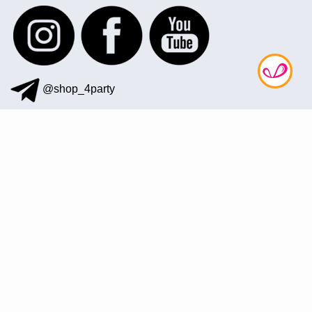
@shop_4party
097 872-41-12
office@4party.ua
Підписатися на розсилку