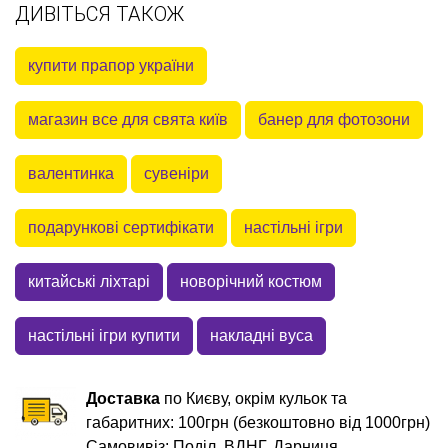
ДИВІТЬСЯ ТАКОЖ
купити прапор україни
магазин все для свята київ
банер для фотозони
валентинка
сувеніри
подарункові сертифікати
настільні ігри
китайські ліхтарі
новорічний костюм
настільні ігри купити
накладні вуса
Доставка
по Києву, окрім кульок та
габаритних: 100грн (безкоштовно від 1000грн)
Самовивіз: Поділ, ВДНГ, Дарниця.