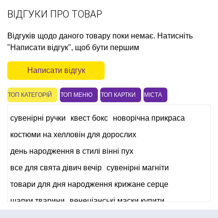
ВІДГУКИ ПРО ТОВАР
Відгуків щодо даного товару поки немає. Натисніть
"Написати відгук", щоб бути першим
Написати відгук
ТОП КАТЕГОРІЙ
ТОП МЕНЮ
ТОП КАРТКИ
МІСТА
сувенірні ручки
квест бокс
новорічна прикраса
костюми на хелловін для дорослих
день народження в стилі вінні пух
все для свята дівич вечір
сувенірні магніти
товари для дня народження крижане серце
шапки тварини
венеціанські маски купити
костюм чоловічий карнавальний купити