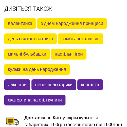
ДИВІТЬСЯ ТАКОЖ
валентинка
з днем народження принцеси
день святого патрика
зомбі апокаліпсис
мильні бульбашки
настільні ігри
кульки на день народження
алко ігри
небесні ліхтарики
конфетті
скатертина на стіл купити
Доставка
по Києву, окрім кульок та
габаритних: 100грн (безкоштовно від 1000грн)