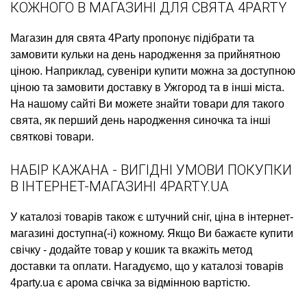
КОЖНОГО В МАГАЗИНІ ДЛЯ СВЯТА 4PARTY
Магазин для свята
4Party пропонує підібрати та
замовити
кульки на день народження
за прийнятною
ціною. Наприклад,
сувеніри купити
можна за доступною
ціною та замовити доставку в Ужгород та в інші міста.
На нашому сайті Ви можете знайти товари для такого
свята, як
перший день народження синочка
та інші
святкові товари.
НАБІР КАЖАНА - ВИГІДНІ УМОВИ ПОКУПКИ
В ІНТЕРНЕТ-МАГАЗИНІ 4PARTY.UA
У каталозі товарів також є
штучний сніг, ціна
в інтернет-
магазині доступна(-і) кожному. Якщо Ви бажаєте
купити
свічку
- додайте товар у кошик та вкажіть метод
доставки та оплати. Нагадуємо, що у каталозі товарів
4party.ua є
арома свічка
за відмінною вартістю.