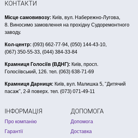
КОНТАКТИ
гангстерська вечірка
гангстерська вечірка одяг
Місце самовивозу:
Київ, вул. Набережно-Лугова,
святкування першого дня народження
8. Виносимо замовлення на прохідну Судоремонтного
купити все для нового року
вечірка в стилі голлівуд
заводу.
перший день народження синочка
серпантин ціна
Кол-центр:
(093) 662-77-94, (050) 144-43-10,
(067) 350-55-33, (044) 384-33-84
костюм новорічний
купити плащ
лавровий вінок купити
сувенірна продукція брелки
Крамниця Голосіїв (ВДНГ):
Київ, просп.
Голосіївський, 126. тел. (063) 638-71-69
вечірка в українському стилі
сервіровка столу до 8 березня
Крамниця Дарниця:
Київ, вул. Малишка 5, "Дитячий
пасаж", 2-й поверх. тел. (073) 071-49-11
аксесуари для дитячого дня народження тачки
купити все для дитячого дня народження ніндзяго
ІНФОРМАЦІЯ
ДОПОМОГА
для декору приміщень
все для випускного
Про компанію
Допомога
набір для дитячого дня народження ляльки лол
Гарантії
Доставка
мильна бульбашка
свічки арома