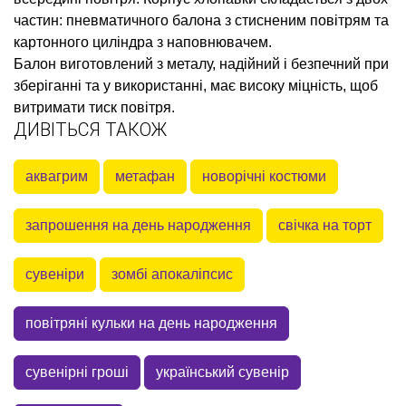
частин: пневматичного балона з стисненим повітрям та
картонного циліндра з наповнювачем.
Балон виготовлений з металу, надійний і безпечний при
зберіганні та у використанні, має високу міцність, щоб
витримати тиск повітря.
ДИВІТЬСЯ ТАКОЖ
аквагрим
метафан
новорічні костюми
запрошення на день народження
свічка на торт
сувеніри
зомбі апокаліпсис
повітряні кульки на день народження
сувенірні гроші
український сувенір