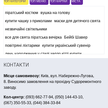
ТОП КАТЕГОРІЙ
ТОП МЕНЮ
ТОП КАРТКИ
МІСТА
піратський костюм
вушка на голову
купити чашку з приколами
маски для дитячого свята
незвичайні світильники
все для свята піратська вечірка
Бейбі Шавер
повітряні ліхтарики
купити український сувенір
день народження у стилі хелло кітті купити
день святого патрика львів
все для декору свята
КОНТАКТИ
тематична вечірка в українському стилі
Місце самовивозу:
Київ, вул. Набережно-Лугова,
вечірка в стилі диско
сертифікат подарунковий
8. Виносимо замовлення на прохідну Судоремонтного
українські аксесуари
дитячі новорічні костюми звірів
заводу.
мильні бульбашки
вечірка в стилі 80
Кол-центр:
(093) 662-77-94, (050) 144-43-10,
(067) 350-55-33, (044) 384-33-84
аксесуари на дівич вечір