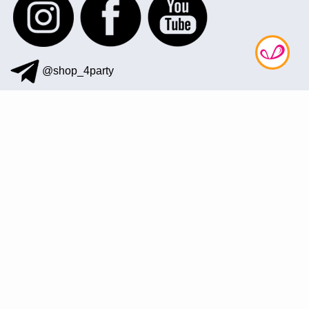
@shop_4party
097 872-41-12
office@4party.ua
Підписатися на розсилку