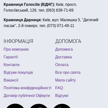
свинка пеппа все для день народження
Крамниця Голосіїв (ВДНГ):
Київ, просп.
Голосіївський, 126. тел. (063) 638-71-69
день народження в стилі монстер хай
костюм чоловічий карнавальний купити
Крамниця Дарниця:
Київ, вул. Малишка 5, "Дитячий
пасаж", 2-й поверх. тел. (073) 071-49-11
день народження в стилі тачки
купити костюми для аніматорів
кубинська вечірка
ІНФОРМАЦІЯ
ДОПОМОГА
гавайські леї купити
купити капелюх
Про компанію
Допомога
дитячий хелловін
костюм клоун
Гарантії
Доставка
бенгальські вогні купити
купити іграшкову зброю
Контакти
Оплата
Відгуки покупців
Все про свята
Вакансії
Мапа сайту
Політика конфіденційності
FAQ
Договір публічної Оферти
Відгуки