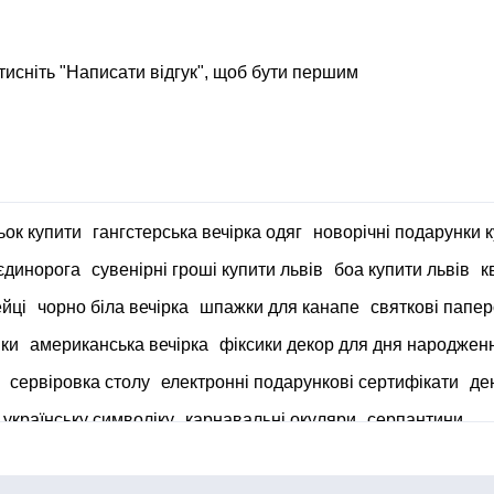
тисніть "Написати відгук", щоб бути першим
ьок купити
гангстерська вечірка одяг
новорічні подарунки 
 єдинорога
сувенірні гроші купити львів
боа купити львів
к
ейці
чорно біла вечірка
шпажки для канапе
святкові папер
нки
американська вечірка
фіксики декор для дня народжен
сервіровка столу
електронні подарункові сертифікати
де
 українську символіку
карнавальні окуляри
серпантини