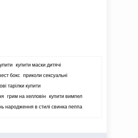
купити
купити маски дитячі
вест бокс
приколи сексуальні
ові тарілки купити
ня
грим на хелловін
купити вимпел
нь народження в стилі свинка пеппа