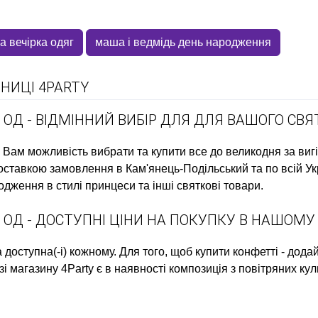
а вечірка одяг
маша і ведмідь день народження
НИЦІ 4PARTY
 ОД - ВІДМІННИЙ ВИБІР ДЛЯ ДЛЯ ВАШОГО СВЯ
 Вам можливість вибрати та купити
все до великодня
за виг
ставкою замовлення в Кам'янець-Подільський та по всій Укр
одження в стилі принцеси
та інші святкові товари.
 ОД - ДОСТУПНІ ЦІНИ НА ПОКУПКУ В НАШОМУ
а
доступна(-і) кожному. Для того, щоб
купити конфетті
- додай
зі магазину 4Party є в наявності
композиція з повітряних кул