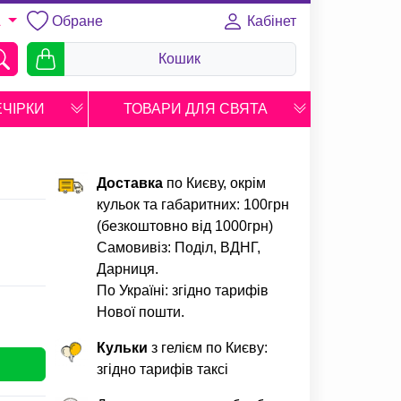
Обране
Кабінет
A
Кошик
ЕЧІРКИ
ТОВАРИ ДЛЯ СВЯТА
Доставка
по Києву, окрім
кульок та габаритних: 100грн
(безкоштовно від 1000грн)
Самовивіз: Поділ, ВДНГ,
Дарниця.
По Україні: згідно тарифів
Нової пошти.
Кульки
з гелієм по Києву:
згідно тарифів таксі