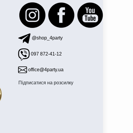
@shop_4party
097 872-41-12
office@4party.ua
Підписатися на розсилку