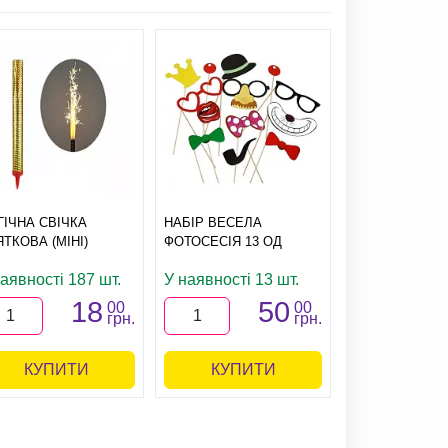
ГІЧНА СВІЧКА
НАБІР ВЕСЕЛА
СТАКАНИ СВЯ
ТКОВА (МІНІ)
ФОТОСЕСІЯ 13 ОД
ПОСІПАКИ 6 О
наявності 187 шт.
У наявності 13 шт.
У наявності 
18
50
00
00
грн.
грн.
КУПИТИ
КУПИТИ
КУПИ