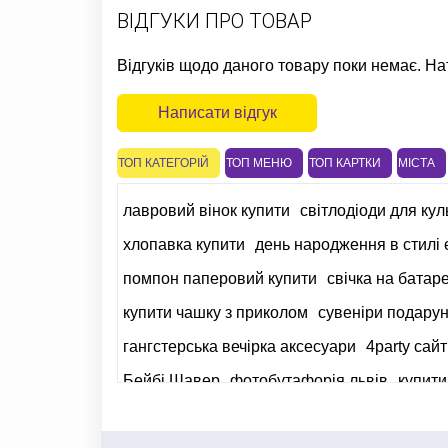
ВІДГУКИ ПРО ТОВАР
Відгуків щодо даного товару поки немає. На
Написати відгук
ТОП КАТЕГОРІЙ
ТОП МЕНЮ
ТОП КАРТКИ
МІСТА
лавровий вінок купити
світлодіоди для кул
хлопавка купити
день народження в стилі
помпон паперовий купити
свічка на батар
купити чашку з приколом
сувеніри подару
гангстерська вечірка аксесуари
4party сайт
Бейбі Шавер
фотобутафорія львів
купити