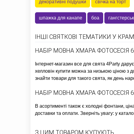
декоративні подушки
свічка на торт
шпажка для канапе
боа
гангстерськ
ІНШІ СВЯТКОВІ ТЕМАТИКИ У КРАМ
НАБІР МОВНА ХМАРА ФОТОСЕСІЯ 6
Інтернет-магазин все для свята
4Party дарує
хелловін купити
можна за низькою ціною з до
знайти товари для такого свята, як
день нар
НАБІР МОВНА ХМАРА ФОТОСЕСІЯ 6
В асортименті також є
холодні фонтани, цін
доставки та оплати. Зверніть увагу: у катало
З ЦИМ ТОВАРОМ КУПУЮТЬ