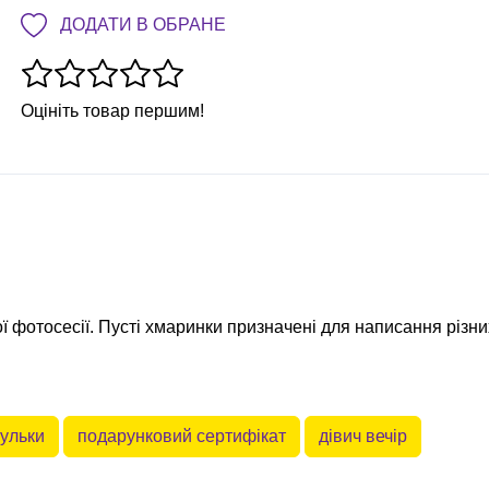
ДОДАТИ В ОБРАНЕ
Оцініть товар першим!
ї фотосесії. Пусті хмаринки призначені для написання різни
кульки
подарунковий сертифікат
дівич вечір