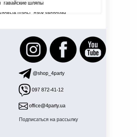
л
гавайские шляпы
ндовые шары
паук хеллоуин
 день рождения майнкрафт
@shop_4party
097 872-41-12
office@4party.ua
Подписаться на рассылку