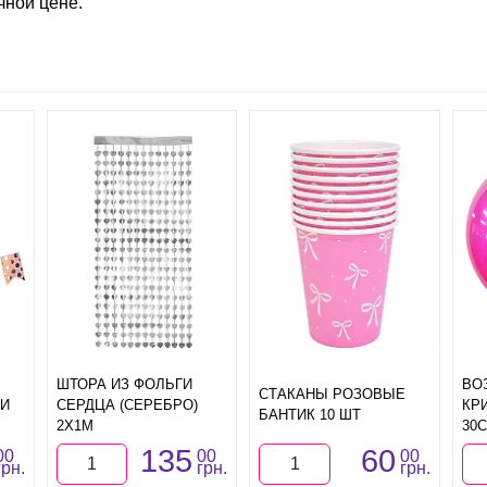
чной цене.
ШТОРА ИЗ ФОЛЬГИ
ВО
СТАКАНЫ РОЗОВЫЕ
МИ
СЕРДЦА (СЕРЕБРО)
КР
БАНТИК 10 ШТ
2Х1М
30
135
60
00
00
00
грн.
грн.
грн.