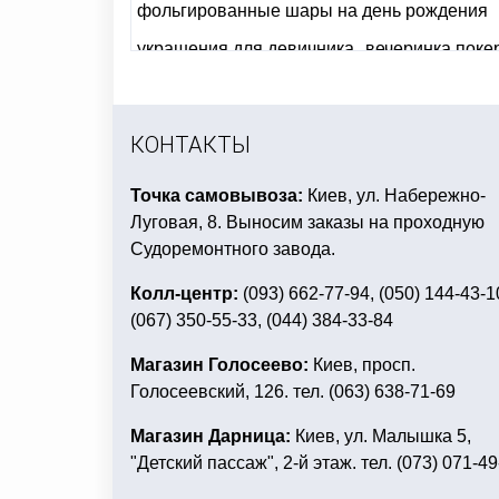
фольгированные шары на день рождения
украшения для девичника
вечеринка поке
день рождение в стиле робокар поли
свеч
подарки для мужчин на день защитника
КОНТАКТЫ
Точка самовывоза:
Киев, ул. Набережно-
Луговая, 8. Выносим заказы на проходную
Судоремонтного завода.
Колл-центр:
(093) 662-77-94, (050) 144-43-1
(067) 350-55-33, (044) 384-33-84
Магазин Голосеево:
Киев, просп.
Голосеевский, 126. тел. (063) 638-71-69
Магазин Дарница:
Киев, ул. Малышка 5,
"Детский пассаж", 2-й этаж. тел. (073) 071-49