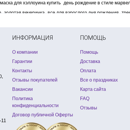
маска для хэллоуина купить
день рождение в стиле марве
р
золотая вечеринка
все для взрослого дня рождения
тре
и для торта фонтан купить
бутафория на хэллоуин
детский
ИНФОРМАЦИЯ
ПОМОЩЬ
О компании
Помощь
Гарантии
Доставка
Контакты
Оплата
0,
Отзывы покупателей
Все о праздниках
Вакансии
Карта сайта
Политика
FAQ
конфиденциальности
Отзывы
Договор публичной Оферты
-11