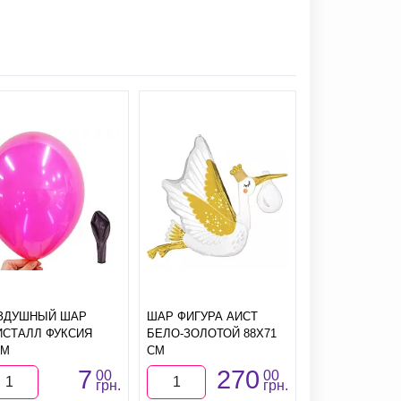
ЗДУШНЫЙ ШАР
ШАР ФИГУРА АИСТ
ТАРЕЛКИ ЗВЕ
ИСТАЛЛ ФУКСИЯ
БЕЛО-ЗОЛОТОЙ 88Х71
(ОМБРЕ) 23СМ
СМ
СМ
7
270
00
00
грн.
грн.