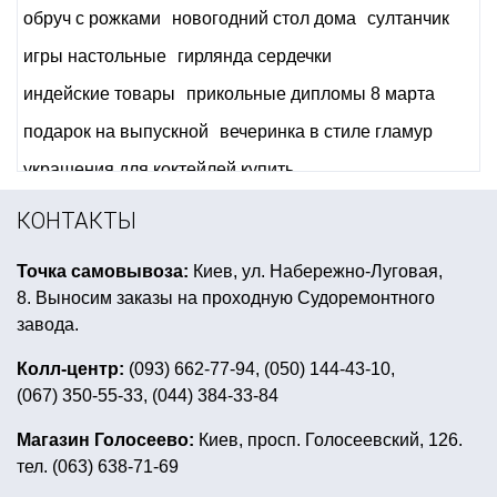
обруч с рожками
новогодний стол дома
султанчик
игры настольные
гирлянда сердечки
индейские товары
прикольные дипломы 8 марта
подарок на выпускной
вечеринка в стиле гламур
украшения для коктейлей купить
свеча таблетка цена
шары на гавайскую вечеринку
КОНТАКТЫ
фольгированные шары фигуры большие
Точка самовывоза:
Киев, ул. Набережно-Луговая,
пневматическая хлопушка цена
8. Выносим заказы на проходную Судоремонтного
тематические плакаты
гарри поттер праздник
завода.
свечи для торта
аксессуары хэллоуин
Колл-центр:
(093) 662-77-94, (050) 144-43-10,
(067) 350-55-33, (044) 384-33-84
свечи на 14 февраля
товары для праздника недорого
Магазин Голосеево:
Киев, просп. Голосеевский, 126.
тел. (063) 638-71-69
светящиеся палочки оптом
купить товары к пасхе