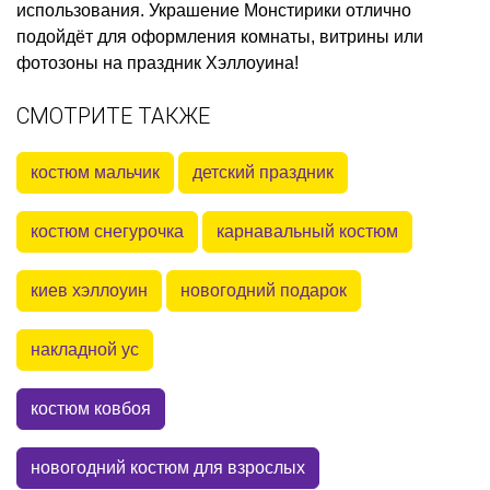
использования. Украшение Монстирики отлично
подойдёт для оформления комнаты, витрины или
фотозоны на праздник Хэллоуина!
СМОТРИТЕ ТАКЖЕ
костюм мальчик
детский праздник
костюм снегурочка
карнавальный костюм
киев хэллоуин
новогодний подарок
накладной ус
костюм ковбоя
новогодний костюм для взрослых