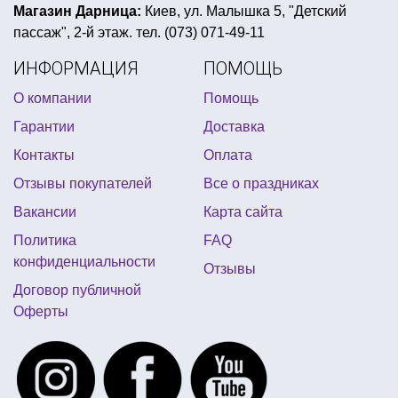
новогодний парик
гангстер вечеринка одежда
Магазин Дарница:
Киев, ул. Малышка 5, "Детский
пассаж", 2-й этаж. тел. (073) 071-49-11
фата на девичник
прикольные подушки купить
ИНФОРМАЦИЯ
ПОМОЩЬ
день рождение в стиле черепашки ниндзя
О компании
Помощь
воздушные букеты
валентинки оптом
Гарантии
Доставка
оформление дня рождения в стиле человек паук
Контакты
Оплата
оформление выпускной
Отзывы покупателей
Все о праздниках
Вакансии
Карта сайта
Политика
FAQ
конфиденциальности
Отзывы
Договор публичной
Оферты