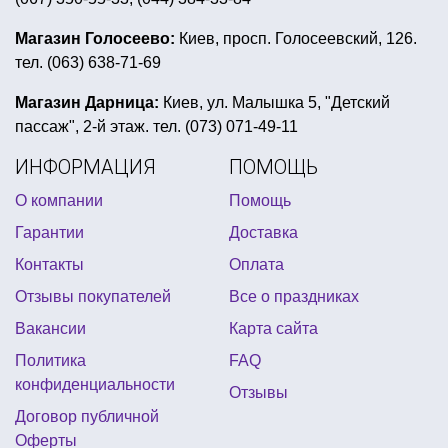
карнавальные костюмы зверей киев
Магазин Голосеево:
Киев, просп. Голосеевский, 126.
тел. (063) 638-71-69
обруч ушки купить киев
сладости на хэллоуин купить
Магазин Дарница:
Киев, ул. Малышка 5, "Детский
пассаж", 2-й этаж. тел. (073) 071-49-11
бумажные гирлянды на новый год
ИНФОРМАЦИЯ
ПОМОЩЬ
гелиевые шары 14 февраля
О компании
Помощь
новогодние украшения к столу
Гарантии
Доставка
хэллоуин тематика вечеринки
Контакты
Оплата
конфетти для воздушных шаров
Отзывы покупателей
Все о праздниках
реалистичные латексные маски купить
Вакансии
Карта сайта
костюм индейца харьков
атрибутика на девичник
Политика
FAQ
баннер на хэллоуин
свеча на новый год
конфиденциальности
Отзывы
св патрик декор киев
пригласительные открытки
Договор публичной
Оферты
пиратская вечеринка оформление