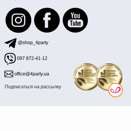
шары в пиратском стиле
наряд для морской вечеринки
гангстерская вечеринка аксессуары
@shop_4party
097 872-41-12
office@4party.ua
Подписаться на рассылку