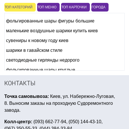
ТОП КАТЕГОРИЙ
ТОП МЕНЮ
ТОП КАРТОЧКИ
ГОРОДА
фольгированные шары фигуры большие
маленькие воздушные шарики купить киев
сувениры к новому году киев
шарики в гавайском стиле
светодиодные гирлянды недорого
фольгированные шары круглые
купить свечи ко дню святого валентина
серпантин
КОНТАКТЫ
секс подарки для мужчин
Точка самовывоза:
Киев, ул. Набережно-Луговая,
детский день рождения фиксики
8. Выносим заказы на проходную Судоремонтного
карнавальные костюм для девочки
завода.
прикольный подарок невесте на девичник
Колл-центр:
(093) 662-77-94, (050) 144-43-10,
(067) 350-55-33, (044) 384-33-84
свадебный декор стола