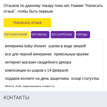
Отзывов по данному товару пока нет. Нажми "Написать
отзыв", чтобы быть первым
Написать отзыв
ТОП КАТЕГОРИЙ
ТОП МЕНЮ
ТОП КАРТОЧКИ
ГОРОДА
вечеринка baby shower
шапки в виде зверей
все для черной вечеринки
прикольные кружки
интернет магазин свадебного декора
композиции из шаров к 14 февраля
подарок коллеге на день защитника
оскар статуэтка
фата для девичника одесса
вечеринки в стиле тиффани
КОНТАКТЫ
предметы для сервировки стола товары