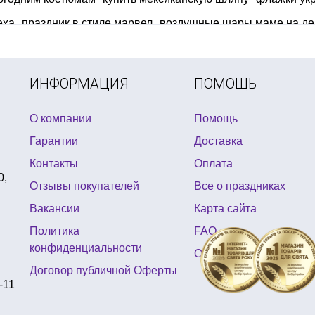
еха
праздник в стиле марвел
воздушные шары маме на де
етям на хэллоуин
серпантин новый год
пиратская шляпа к
дние чулки для подарков
декорации на девичник
универса
ИНФОРМАЦИЯ
ПОМОЩЬ
О компании
Помощь
Гарантии
Доставка
Контакты
Оплата
0,
Отзывы покупателей
Все о праздниках
Вакансии
Карта сайта
Политика
FAQ
конфиденциальности
Отзывы
Договор публичной Оферты
-11