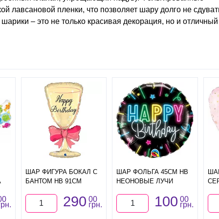
ой лавсановой пленки, что позволяет шару долго не сдуват
шарики – это не только красивая декорация, но и отличный
ШАР ФИГУРА БОКАЛ С
ШАР ФОЛЬГА 45СМ HB
ША
А
БАНТОМ HB 91СМ
НЕОНОВЫЕ ЛУЧИ
СЕ
290
100
00
00
00
грн.
грн.
грн.