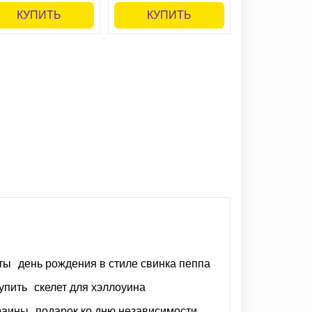
КУПИТЬ
КУПИТЬ
КУПИ
ты
день рождения в стиле свинка пеппа
упить
скелет для хэллоуина
раины
подарок ко дню независимости