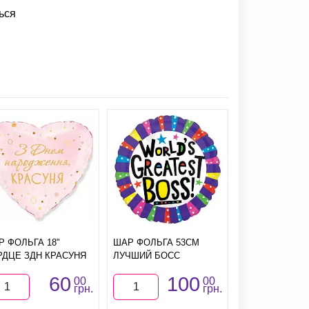
ься
Р ФОЛЬГА 18"
ШАР ФОЛЬГА 53СМ
ШАР ЗВЕЗДА 
РДЦЕ ЗДН КРАСУНЯ
ЛУЧШИЙ БОСС
(ЧЕРНАЯ)
60
100
1
00
00
грн.
грн.