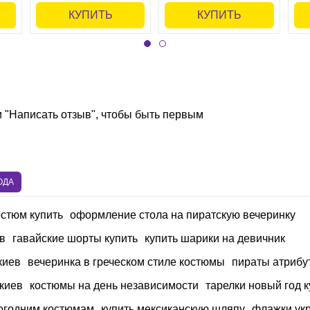
КУПИТЬ
КУПИТЬ
и "Написать отзыв", чтобы быть первым
ОДА
остюм купить
оформление стола на пиратскую вечеринку
в
гавайские шорты купить
купить шарики на девичник
киев
вечеринка в греческом стиле костюмы
пираты атрибу
 киев
костюмы на день независимости
тарелки новый год к
вогодним костюмам
купить мексиканскую шляпу
флажки ук