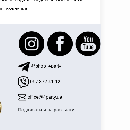
нь рождения
упить украина
льные воздушные шары
@shop_4party
097 872-41-12
office@4party.ua
Подписаться на рассылку