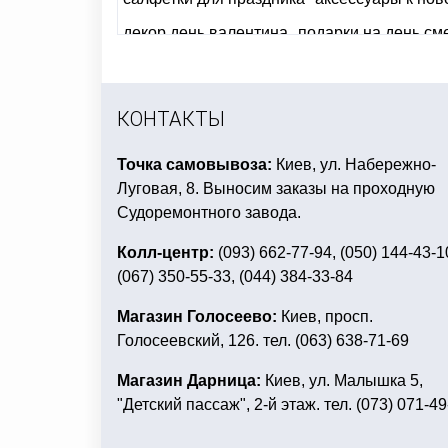
декор день валентина
подарки на день см
фольгированные шары с гелием
макияж д
день рождения в стиле микки маус
нового
КОНТАКТЫ
вечеринка в стиле оскар
Точка самовывоза:
Киев, ул. Набережно-
Луговая, 8. Выносим заказы на проходную
Судоремонтного завода.
Колл-центр:
(093) 662-77-94, (050) 144-43-1
(067) 350-55-33, (044) 384-33-84
Магазин Голосеево:
Киев, просп.
Голосеевский, 126. тел. (063) 638-71-69
Магазин Дарница:
Киев, ул. Малышка 5,
"Детский пассаж", 2-й этаж. тел. (073) 071-49