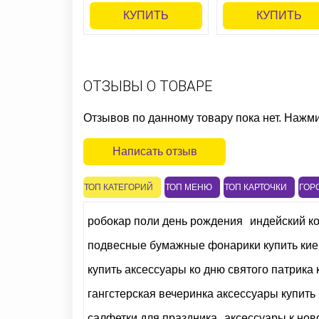
КУПИТЬ
КУПИТЬ
ОТЗЫВЫ О ТОВАРЕ
Отзывов по данному товару пока нет. Нажм
Написать отзыв
ТОП КАТЕГОРИЙ
ТОП МЕНЮ
ТОП КАРТОЧКИ
ГОР
робокар поли день рождения
индейский к
подвесные бумажные фонарики купить кие
купить аксессуары ко дню святого патрика 
гангстерская вечеринка аксессуары купить
салфетки для праздника
аксессуары к но