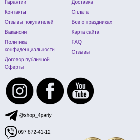
Гарантии
Доставка
аксессуары для морской вечеринки
Контакты
Оплата
шары фольгированные звезды
Отзывы покупателей
Все о праздниках
купить фольгированные шары сердце
Вакансии
Карта сайта
трендовые шары
греческая вечеринка одежда
Политика
FAQ
крылья для ангела купить
конфиденциальности
Отзывы
украшения на детский праздник
Договор публичной
Оферты
купить небесные фонарики на 8 марта
картина на хэллоуин
шарики для взрослых
вечеринка в японском стиле
@shop_4party
097 872-41-12