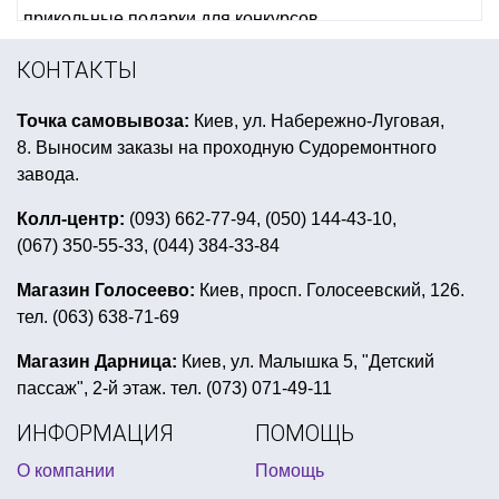
прикольные подарки для конкурсов
детский день рождения трансформеры
КОНТАКТЫ
диплом прикол
все к новому году купить
Точка самовывоза:
Киев, ул. Набережно-Луговая,
прикольные подтяжки купить
8. Выносим заказы на проходную Судоремонтного
купить воздушные шарики в форме мультфильм
завода.
фольгированные шары с гелием
Колл-центр:
(093) 662-77-94, (050) 144-43-10,
(067) 350-55-33, (044) 384-33-84
подвесной декор на 14 февраля
день рождения в стиле спанч боб
Магазин Голосеево:
Киев, просп. Голосеевский, 126.
тел. (063) 638-71-69
шляпы для хэллоуина
купить воздушные шары сердце
Магазин Дарница:
Киев, ул. Малышка 5, "Детский
пассаж", 2-й этаж. тел. (073) 071-49-11
даша путешественница день рождения
ИНФОРМАЦИЯ
ПОМОЩЬ
свечи буквы на торт
лепестки цветов на 14 февраля
О компании
Помощь
стакан бумажный новогодний