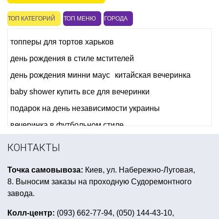
ТОП КАТЕГОРИЙ
ТОП МЕНЮ
ГОРОДА
топперы для тортов харьков
день рождения в стиле мстителей
день рождения минни маус
китайская вечеринка
baby shower купить все для вечеринки
подарок на день независимости украины
вечеринка в футбольном стиле
новогодний грим для детей
КОНТАКТЫ
фольгированные шары большие фигуры
Точка самовывоза:
Киев, ул. Набережно-Луговая,
блогерская вечеринка
8. Выносим заказы на проходную Судоремонтного
купить костюм супергероя детский
завода.
купить шляпы сомбреро
Колл-центр:
(093) 662-77-94, (050) 144-43-10,