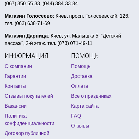
(067) 350-55-33, (044) 384-33-84
воздушные шары день независимости
аксессуары к дню святого патрика купить киев
Магазин Голосеево:
Киев, просп. Голосеевский, 126.
тел. (063) 638-71-69
конфеты для хэллоуина
статуэтка оскар купить одесса
Магазин Дарница:
Киев, ул. Малышка 5, "Детский
пассаж", 2-й этаж. тел. (073) 071-49-11
морская вечеринка оформление
ИНФОРМАЦИЯ
ПОМОЩЬ
день рождение в стиле воздушный шар
О компании
Помощь
купить флажок украины
Гарантии
Доставка
купить воздушные шары сердце
Контакты
Оплата
карнавальный костюм на девочку
Отзывы покупателей
Все о праздниках
пиратский детский день рождения
Вакансии
Карта сайта
прикольные настенные часы купить киев
Политика
FAQ
пиратские костюмы купить
конфиденциальности
Отзывы
костюм на хэллоуин для детей киев
Договор публичной