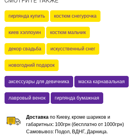
СМОТРИТЕ ТАКЖЕ
гирлянда купить
костюм снегурочка
киев хэллоуин
костюм мальчик
декор свадьба
искусственный снег
новогодний подарок
аксессуары для девичника
маска карнавальная
лавровый венок
гирлянда бумажная
Доставка
по Киеву, кроме шариков и
габаритных: 100грн (бесплатно от 1000грн)
Самовывоз: Подол, ВДНГ, Дарница.