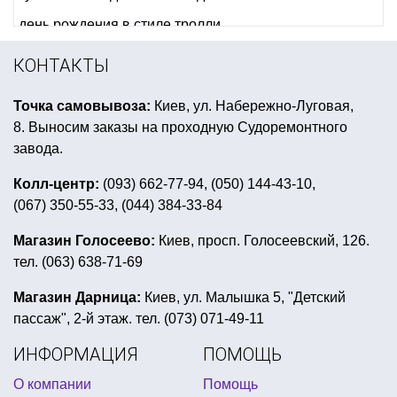
день рождения в стиле тролли
спираль для воздушных шаров
КОНТАКТЫ
мексиканские аксессуары
Точка самовывоза:
Киев, ул. Набережно-Луговая,
букет из фольгированных шаров
8. Выносим заказы на проходную Судоремонтного
день рождения робокар поли
завода.
где купить шляпу на день святого патрика
Колл-центр:
(093) 662-77-94, (050) 144-43-10,
(067) 350-55-33, (044) 384-33-84
интернет магазин все к новому году
новогодние рожки купить
макияж на хэллоуин киев
Магазин Голосеево:
Киев, просп. Голосеевский, 126.
тел. (063) 638-71-69
метафан купить харьков
салфетки праздничные купить
Магазин Дарница:
Киев, ул. Малышка 5, "Детский
пассаж", 2-й этаж. тел. (073) 071-49-11
универсальные воздушные шары
ИНФОРМАЦИЯ
ПОМОЩЬ
купить все для вечеринки звездные войны
О компании
Помощь
герои мультфильмов из воздушных шариков