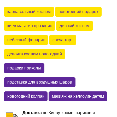
карнавальный костюм
новогодний подарок
киев магазин праздник
детский костюм
небесный фонарик
свеча торт
девочка костюм новогодний
подарки приколы
подставка для воздушных шаров
новогодний колпак
макияж на хэллоуин детям
Доставка
по Киеву, кроме шариков и