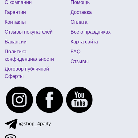
О компании
Помощь
купить мексиканский костюм
Гарантии
Доставка
шары звезды фольгированные купить
Контакты
Оплата
украшения для хэллоуина
Отзывы покупателей
Все о праздниках
карнавальные костюмы и аксессуары
Вакансии
Карта сайта
универсальные воздушные шары
Политика
FAQ
необычные брелки купить
конфиденциальности
Отзывы
цветная тематическая вечеринка
Договор публичной
Оферты
все для взрослого дня рождения
мексиканская вечеринка реквизит
@shop_4party