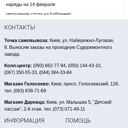
наряды на 14 февраля
украшение стола на halloween
аксессуары для новогодних костюмов
КОНТАКТЫ
фольгированные шары цифры
Точка самовывоза:
Киев, ул. Набережно-Луговая,
новогодний костюм взрослый купить
8. Выносим заказы на проходную Судоремонтного
кружки с приколами
салфетки на хэллоуин
завода.
головной убор для гангстерской вечеринки
Колл-центр:
(093) 662-77-94, (050) 144-43-10,
(067) 350-55-33, (044) 384-33-84
секс приколы купить
мексиканские атрибуты
детский день рождения в стиле пиратов
Магазин Голосеево:
Киев, просп. Голосеевский, 126.
тел. (063) 638-71-69
баннер хэллоуин
шары в пиратском стиле
статуэтки оскар купить украина
Магазин Дарница:
Киев, ул. Малышка 5, "Детский
пассаж", 2-й этаж. тел. (073) 071-49-11
круглые надувные шары
ИНФОРМАЦИЯ
ПОМОЩЬ
купить взрослый карнавальный костюм