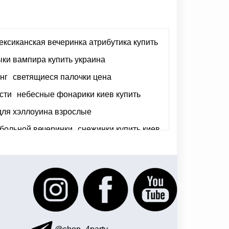
ексиканская вечеринка атрибутика купить
ки вампира купить украина
нг
светящиеся палочки цена
сти
небесные фонарики киев купить
для хэллоуина взрослые
больной вечеринки
снежинки купить киев
й вечеринки
декор на свадебный стол