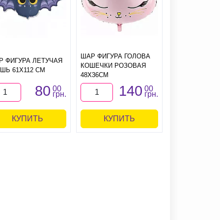
ШАР ФИГУРА ГОЛОВА
Р ФИГУРА ЛЕТУЧАЯ
ШАР ФИГУРА 
КОШЕЧКИ РОЗОВАЯ
ШЬ 61Х112 СМ
ЗОЛОТОМ 62Х
48Х36СМ
80
140
1
00
00
грн.
грн.
КУПИТЬ
КУПИТЬ
КУПИ