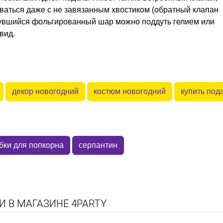
уваться даже с не завязанным хвостиком (обратный клапан
дувшийся фольгированный шар можно поддуть гелием или
вид.
декор новогодний
костюм новогодний
купить под
бки для попкорна
серпантин
 В МАГАЗИНЕ 4PARTY