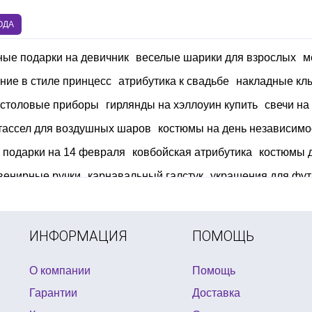
ОДА
ные подарки на девичник
веселые шарики для взрослых
м
ние в стиле принцесс
атрибутика к свадьбе
накладные клы
 столовые приборы
гирлянды на хэллоуин купить
свечи на 
тассел для воздушных шаров
костюмы на день независимо
подарки на 14 февраля
ковбойская атрибутика
костюмы 
увенирные ручки
карнавальный галстук
украшения для фут
оздушными шарами на новый год
декорации для гавайско
марта киев
ИНФОРМАЦИЯ
ПОМОЩЬ
О компании
Помощь
Гарантии
Доставка