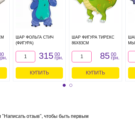
СМ
ШАР ФОЛЬГА СТИЧ
ШАР ФИГУРА ТИРЕКС
ША
(ФИГУРА)
86Х83СМ
МЫ
315
85
00
00
00
грн.
грн.
грн.
КУПИТЬ
КУПИТЬ
и "Написать отзыв", чтобы быть первым