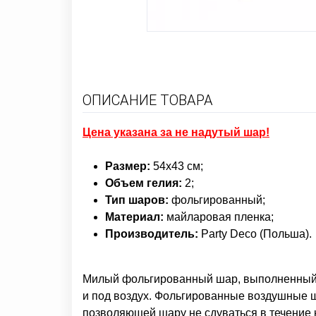
ОПИСАНИЕ ТОВАРА
Цена указана за не надутый шар!
Размер
:
54х43 см;
Объем гелия:
2;
Тип шаров
:
фольгированный;
Материал:
майларовая
пленка;
Производитель
:
Party Deco (Польша).
Милый фольгированный шар, выполненный в
и под воздух. Фольгированные воздушные ш
позволяющей шару не сдуваться в течение 