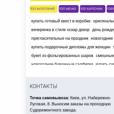
ТОП КАТЕГОРИЙ
ТОП МЕНЮ
ТОП КАРТОЧКИ
ГОР
купить готовый квест в коробке
оригиналь
вечеринка в стиле оскар декор
день рожде
пригласительные на праздник
новогодние
купить подарочные дипломы для женщин
букет из фольгированных шаров
смешные 
новогодние бумажные салфетки
купить с
заказать шарики на девичник
украшение в
angry birds день рождения
сувениры на 8 
КОНТАКТЫ
Точка самовывоза:
Киев, ул. Набережно-
Луговая, 8. Выносим заказы на проходную
Судоремонтного завода.