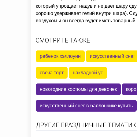
который упрощает надув и не дает шару сд
хорошо удерживает гелий внутри шара). С
воздухом и он всегда будет иметь товарный 
СМОТРИТЕ ТАКЖЕ
ребенок хэллоуин
искусственный снег
свеча торт
накладной ус
новогодние костюмы для девочек
коро
искусственный снег в баллончике купить
ДРУГИЕ ПРАЗДНИЧНЫЕ ТЕМАТИКИ