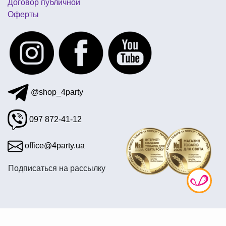
Договор публичной
Оферты
фольгированные шары с гелием киев недорого
купить флаг украины
украшение к 8 марта шарами
@shop_4party
097 872-41-12
office@4party.ua
Подписаться на рассылку