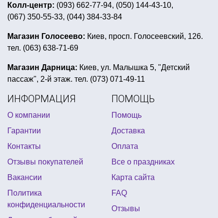
фольгированные шары на день рождения
Колл-центр:
(093) 662-77-94, (050) 144-43-10,
(067) 350-55-33, (044) 384-33-84
снежинки цена
костюм индеец
ушки новогодние
ретро вечеринка в стиле 80 х
Магазин Голосеево:
Киев, просп. Голосеевский, 126.
тел. (063) 638-71-69
день рождения hello kitty
аксессуары для ковбойской вечеринки
Магазин Дарница:
Киев, ул. Малышка 5, "Детский
пассаж", 2-й этаж. тел. (073) 071-49-11
аксессуары ко дню святого патрика
ИНФОРМАЦИЯ
ПОМОЩЬ
прикольные подтяжки купить
О компании
Помощь
купить воздушные шары металлик
Гарантии
Доставка
атрибутика для дня рождения взрослых
Контакты
Оплата
декор девичника
гламурная вечеринка
Отзывы покупателей
Все о праздниках
все для детской пиратской вечеринки
Вакансии
Карта сайта
скатерть на хэллоуин купить
Политика
FAQ
карнавальные атрибуты галстук купить украина
конфиденциальности
Отзывы
японская вечеринка