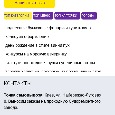
Написать отзыв
ТОП КАТЕГОРИЙ
ТОП МЕНЮ
ТОП КАРТОЧКИ
ГОРОДА
подвесные бумажные фонарики купить киев
хэллоуин оформление
день рождение в стиле винни пух
конкурсы на морскую вечеринку
галстуки новогодние
ручки сувенирные оптом
тарелки хэллоуин
салфетки на праздничный стол
шлем викингов
КОНТАКТЫ
сексуальный подарок к 8 марта для жены
Точка самовывоза:
Киев, ул. Набережно-Луговая,
маленькие воздушные шарики купить киев
8. Выносим заказы на проходную Судоремонтного
реквизит для ковбойской вечеринки
завода.