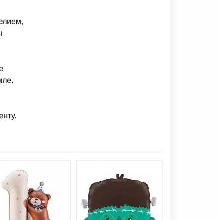
елием,
ы
е
мле.
ленту.