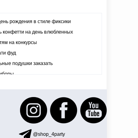
день рождения в стиле фиксики
ь конфетти на день влюбленных
тям на конкурсы
ати фуд
ьные подушки заказать
риборы
 шляпы
диско вечеринка
@shop_4party