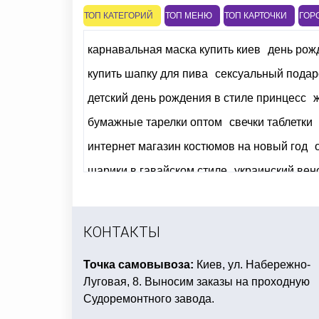
ТОП КАТЕГОРИЙ
ТОП МЕНЮ
ТОП КАРТОЧКИ
ГОР
карнавальная маска купить киев
день рож
купить шапку для пива
сексуальный подар
детский день рождения в стиле принцесс
бумажные тарелки оптом
свечки таблетки
интернет магазин костюмов на новый год
шарики в гавайском стиле
украинский вен
купить лепестки роз на день валентина
оф
вечеринка в стиле черное и белое
карнава
КОНТАКТЫ
Точка самовывоза:
Киев, ул. Набережно-
Луговая, 8. Выносим заказы на проходную
Судоремонтного завода.