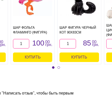
ША
ШАР ФОЛЬГА
ШАР ФИГУРА ЧЕРНЫЙ
ЦИ
ФЛАМИНГО (ФИГУРА)
КОТ 90Х83СМ
(ФИ
100
85
00
00
00
грн.
грн.
грн.
КУПИТЬ
КУПИТЬ
и "Написать отзыв", чтобы быть первым