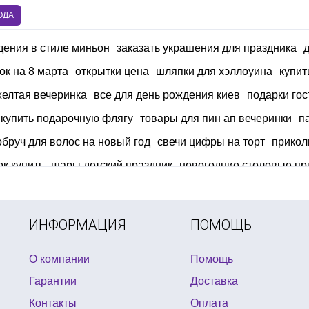
ОДА
дения в стиле миньон
заказать украшения для праздника
ок на 8 марта
открытки цена
шляпки для хэллоуина
купит
желтая вечеринка
все для день рождения киев
подарки гос
купить подарочную флягу
товары для пин ап вечеринки
п
обруч для волос на новый год
свечи цифры на торт
прикол
ок купить
шары детский праздник
новогодние столовые п
ормление дня рождения в стиле трансформеры
гавайские
льный костюм на мальчика
ИНФОРМАЦИЯ
ПОМОЩЬ
О компании
Помощь
Гарантии
Доставка
Контакты
Оплата