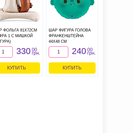
Р ФОЛЬГА 81Х72СМ
ШАР ФИГУРА ГОЛОВА
ШАР ФОЛЬГА
ФРА 1 С МИШКОЙ
ФРАНКЕНШТЕЙНА
ДИНОЗАВРИК 
ГУРА)
44Х48 СМ
(ФИГУРА)
330
240
2
00
00
грн.
грн.
КУПИТЬ
КУПИТЬ
КУПИ