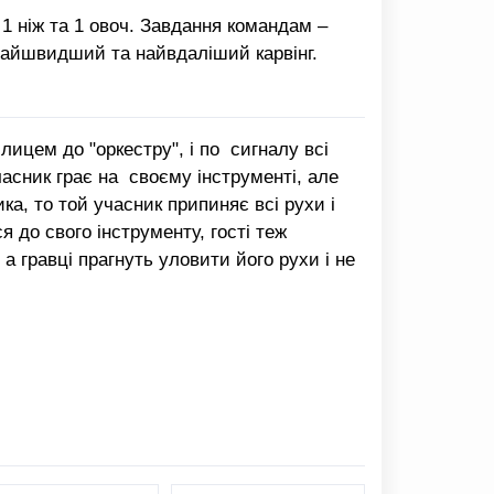
1 ніж та 1 овоч. Завдання командам –
найшвидший та найвдаліший карвінг.
лицем до "оркестру", і по сигналу всі
часник грає на своєму інструменті, але
а, то той учасник припиняє всі рухи і
 до свого інструменту, гості теж
а гравці прагнуть уловити його рухи і не