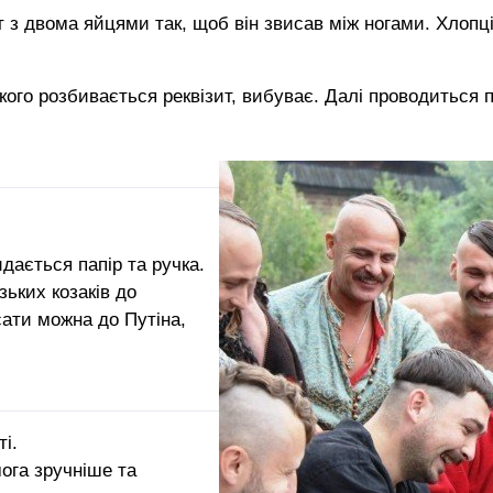
 з двома яйцями так, щоб він звисав між ногами. Хлопц
ого розбивається реквізит, вибуває. Далі проводиться п
идається папір та ручка.
зьких козаків до
ати можна до Путіна,
ті.
ога зручніше та