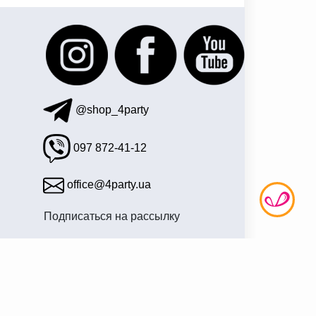
@shop_4party
097 872-41-12
office@4party.ua
Подписаться на рассылку