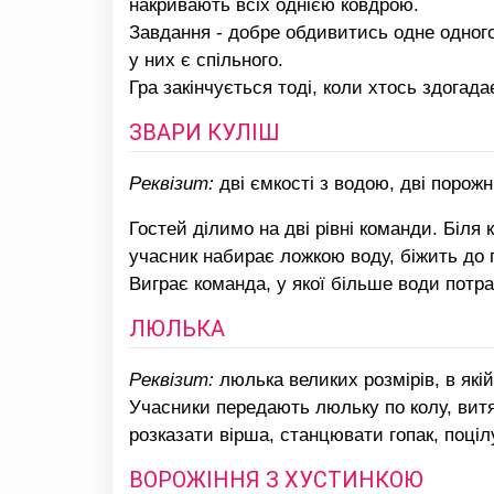
накривають всіх однією ковдрою.
Завдання - добре обдивитись одне одного,
у них є спільного.
Гра закінчується тоді, коли хтось здогада
ЗВАРИ КУЛІШ
Реквізит:
дві ємкості з водою, дві порожн
Гостей ділимо на дві рівні команди. Біля
учасник набирає ложкою воду, біжить до 
Виграє команда, у якої більше води потра
ЛЮЛЬКА
Реквізит:
люлька великих розмірів, в якій
Учасники передають люльку по колу, витя
розказати вірша, станцювати гопак, поцілу
ВОРОЖІННЯ З ХУСТИНКОЮ