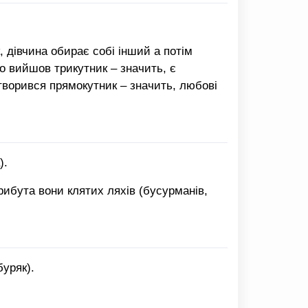
к, дівчина обирає собі інший а потім
то вийшов трикутник – значить, є
утворився прямокутник – значить, любові
).
трибута вони клятих ляхів (бусурманів,
буряк).