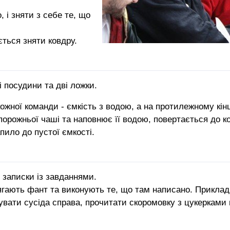
 і зняти з себе те, що
ється зняти ковдру.
і посудини та дві ложки.
 кожної команди - ємкість з водою, а на протилежному кі
порожньої чаші та наповнює її водою, повертається до 
пило до пустої ємкості.
 записки із завданнями.
гають фант та виконують те, що там написано. Приклади
вати сусіда справа, прочитати скоромовку з цукерками в 