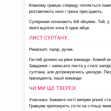
Кожному гравцю спереду чіпляється пакет
розтавляють ноги і трохи присідають.
Суперники починають бій яйцями. Той, у к
якого вціліло хоча б одне яйце.
ЛИСТ СУЛТАНУ…
Реквізит:
папір, ручки.
Гостей ділимо на рівні команди. Кожній в
Завдання – написати листа у стилі запорі
султана, але дотримуючись цензури. Пис
президента, іншої команди.
ЧИ МИ ЩЕ ТВЕРЕЗІ
Учасники:
бажаючі гості вечірки різної ста
Гравцям пропонують сісти на стільці яком