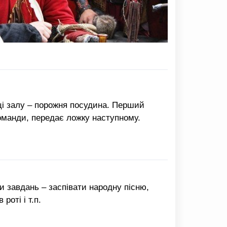
нці залу – порожня посудина. Перший
команди, передає ложку наступному.
 завдань – заспівати народну пісню,
роті і т.п.