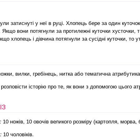
були затиснуті у неї в руці. Хлопець бере за один куточо
. Якщо вони потягнули за протилежні куточки хусточки, 
Якщо хлопець і дівчина потягнули за сусідні куточки, то 
ожки, вилки, гребінець, нитка або
тематична атрибутика
 розповісти історію про те, як вони з допомогою цього а
ІЗ
:
10 ножів, 10 овочів великого розміру (картопля, морва, 
:
10 чоловіків.