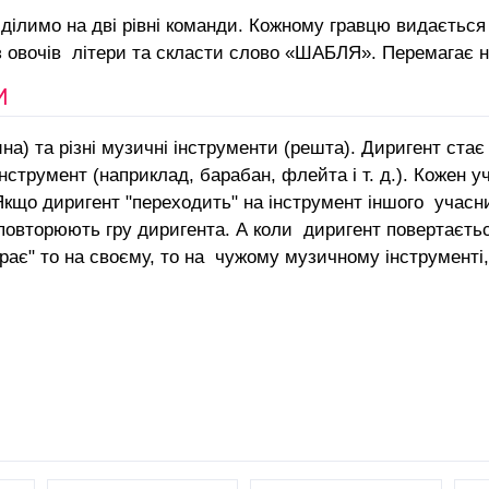
ділимо на дві рівні команди. Кожному гравцю видається 
з овочів літери та скласти слово «ШАБЛЯ». Перемагає 
И
а) та різні музичні інструменти (решта). Диригент стає 
нструмент (наприклад, барабан, флейта і т. д.). Кожен у
кщо диригент "переходить" на інструмент іншого учасник
повторюють гру диригента. А коли диригент повертається
рає" то на своєму, то на чужому музичному інструменті, 