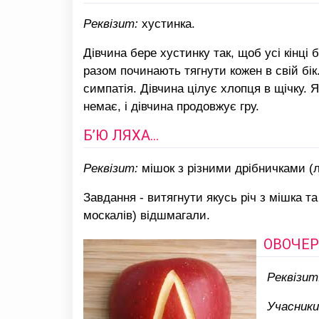
Реквізит:
хустинка.
Дівчина бере хустинку так, щоб усі кінці 
разом починають тягнути кожен в свій бік
симпатія. Дівчина цілує хлопця в щічку. 
немає, і дівчина продовжує гру.
Б’Ю ЛЯХА…
Реквізит:
мішок з різними дрібничками (л
Завдання - витягнути якусь річ з мішка та
москалів) відшмагали.
ОВОЧЕР
Реквізит
Учасники