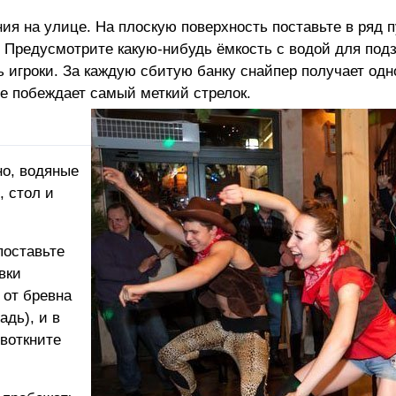
ния на улице. На плоскую поверхность поставьте в ряд 
Предусмотрите какую-нибудь ёмкость с водой для подз
ь игроки. За каждую сбитую банку снайпер получает одно
се побеждает самый меткий стрелок.
но, водяные
, стол и
поставьте
вки
 от бревна
адь), и в
 воткните