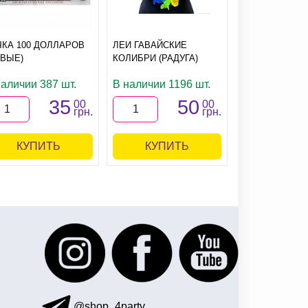
ЧКА 100 ДОЛЛАРОВ
ЛЕИ ГАВАЙСКИЕ
БЕНГАЛЬСКИЕ 
ОВЫЕ)
КОЛИБРИ (РАДУГА)
СМ
наличии 387 шт.
В наличии 1196 шт.
В наличии 23
35
50
00
00
грн.
грн.
КУПИТЬ
КУПИТЬ
КУПИ
@shop_4party