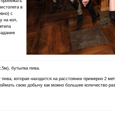
 пробежать
пистолета в
вно) с
у на кол,
етела
задание
2,5м), бутылка пива.
 пива, которая находится на расстоянии примерно 2 мет
 поймать свою добычу как можно большее количество раз