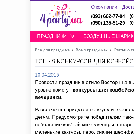
О компании
Дост
(093) 662-77-94
(
(050) 135-51-29
(
ПРАЗДНИКИ
ВОЗДУШНЫЕ ШАРИК
Все для праздника
Всё о праздниках
Статьи о т
ТОП - 9 КОНКУРСОВ ДЛЯ КОВБОЙ
10.04.2015
Провести праздник в стиле Вестерн на 
уровне помогут
конкурсы для ковбойск
вечеринки
.
Развлечения придутся по вкусу и взросл
детям. Предусмотрите победителям такж
небольшие
ковбойские сувениры
: сигары
маленькие кактусы, перо, значки шерифа,