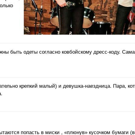
только
лжны быть одеты согласно ковбойскому дресс-коду. Сам
ательно крепкий малый) и девушка-наездница. Пара, ко
.
 пытаются попасть в миски , «плюнув» кусочком бумаги 