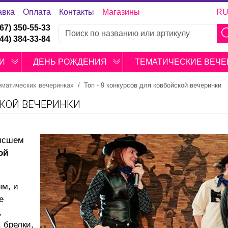
авка
Оплата
Контакты
Магазины
R
067) 350-55-33
044) 384-33-84
И
ДЕНЬ РОЖДЕНИЯ
ТЕМАТИЧЕСКИЕ ВЕЧЕ
ематических вечеринках
Топ - 9 конкурсов для ковбойской вечеринки
СКОЙ ВЕЧЕРИНКИ
высшем
ой
ым, и
е
,
 брелки,