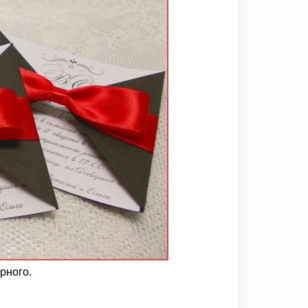
рного.