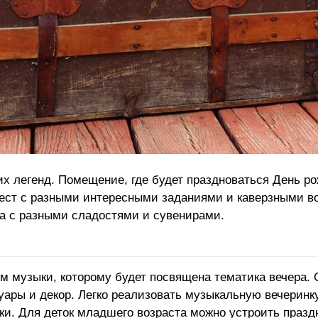
х легенд. Помещение, где будет праздноваться День р
ест с разными интересными заданиями и каверзными во
ка с разными сладостями и сувенирами.
м музыки, которому будет посвящена тематика вечера. 
ары и декор. Легко реализовать музыкальную вечеринку 
нки. Для деток младшего возраста можно устроить праз