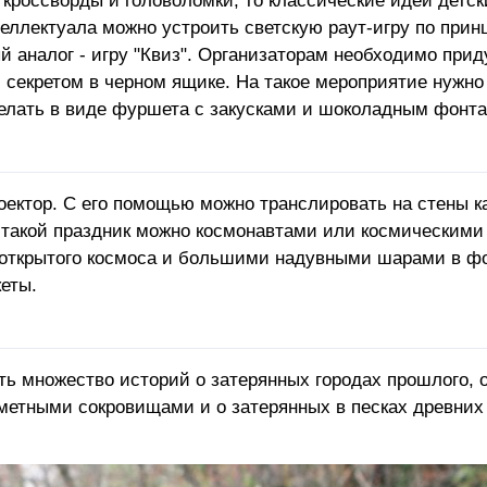
 кроссворды и головоломки, то классические идеи детск
еллектуала можно устроить светскую раут-игру по принци
 аналог - игру "Квиз". Организаторам необходимо при
с секретом в черном ящике. На такое мероприятие нужно
елать в виде фуршета с закусками и шоколадным фонта
оектор. С его помощью можно транслировать на стены к
на такой праздник можно космонавтами или космическим
 открытого космоса и большими надувными шарами в фо
еты.
ть множество историй о затерянных городах прошлого, 
сметными сокровищами и о затерянных в песках древних