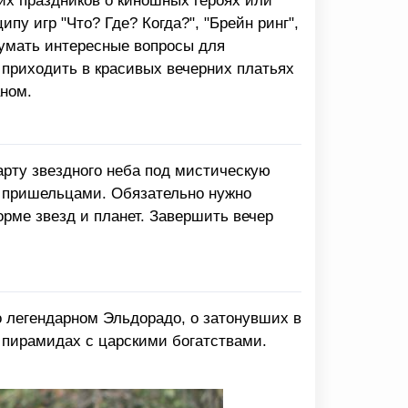
их праздников о киношных героях или
пу игр "Что? Где? Когда?", "Брейн ринг",
думать интересные вопросы для
 приходить в красивых вечерних платьях
ном.
арту звездного неба под мистическую
и пришельцами. Обязательно нужно
рме звезд и планет. Завершить вечер
о легендарном Эльдорадо, о затонувших в
 пирамидах с царскими богатствами.