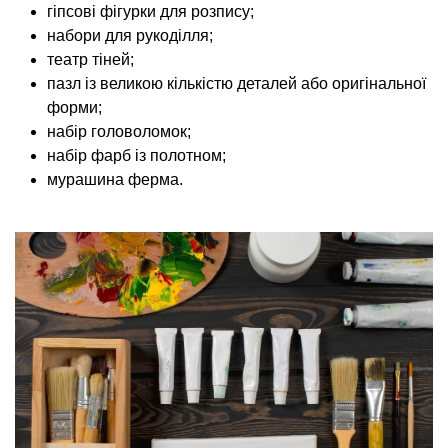
гіпсові фігурки для розпису;
набори для рукоділля;
театр тіней;
пазл із великою кількістю деталей або оригінальної
форми;
набір головоломок;
набір фарб із полотном;
мурашина ферма.