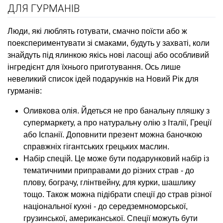
ДЛЯ ГУРМАНІВ
Люди, які люблять готувати, смачно поїсти або ж
поекспериментувати зі смаками, будуть у захваті, коли
знайдуть під ялинкою якісь нові ласощі або особливий
інгредієнт для їхнього приготування. Ось лише
невеликий список ідей подарунків на Новий Рік для
гурманів:
Оливкова олія. Йдеться не про банальну пляшку з
супермаркету, а про натуральну олію з Італії, Греції
або Іспанії. Доповнити презент можна баночкою
справжніх гігантських грецьких маслин.
Набір спецій. Це може бути подарунковий набір із
тематичними приправами до різних страв - до
плову, бограчу, глінтвейну, для курки, шашлику
тощо. Також можна підібрати спеції до страв різної
національної кухні - до середземноморської,
грузинської, американської. Спеції можуть бути