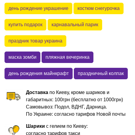
день рождение украшение
костюм снегурочка
купить подарок
карнавальный парик
праздник товар украина
маска зомби
пляжная вечеринка
день рождения майнкрафт
праздничный колпак
Доставка
по Киеву, кроме шариков и
габаритных: 100грн (бесплатно от 1000грн)
Самовывоз: Подол, ВДНГ, Дарница.
По Украине: согласно тарифов Новой почты
Шарики
с гелием по Киеву:
согласно тарифов такси