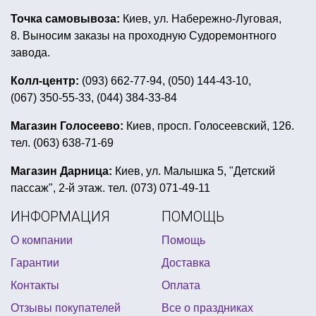
букеты из шаров с гелием купить киев
Точка самовывоза:
Киев, ул. Набережно-Луговая,
костюмы карнавальные детские
8. Выносим заказы на проходную Судоремонтного
украшения на коктейли
подарки к 1 апреля
завода.
день рождения в стиле свинка пеппа
Колл-центр:
(093) 662-77-94, (050) 144-43-10,
(067) 350-55-33, (044) 384-33-84
детская вечеринка в стиле барби
заказать латексные шары
украшение зала киев
Магазин Голосеево:
Киев, просп. Голосеевский, 126.
тел. (063) 638-71-69
купить грим на хэллоуин
универсальные воздушные шары
Магазин Дарница:
Киев, ул. Малышка 5, "Детский
пассаж", 2-й этаж. тел. (073) 071-49-11
праздничные тарелки купить
хэллоуин гирлянды
ИНФОРМАЦИЯ
ПОМОЩЬ
подарок на день независимости
О компании
Помощь
мексиканская вечеринка декор
Гарантии
Доставка
робокар поли день рождения
Контакты
Оплата
вечеринка в стиле оскар одежда
Отзывы покупателей
Все о праздниках
бравл старс день рождения
подвесные шары