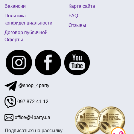
Вакансии
Карта сайта
магазины для дня рождения
прикольные кружки
Политика
FAQ
сувенирные ручки оптом
шарики для взрослых
конфиденциальности
Отзывы
фольгированные шарики тематические киев
Договор публичной
Оферты
@shop_4party
097 872-41-12
office@4party.ua
Подписаться на рассылку