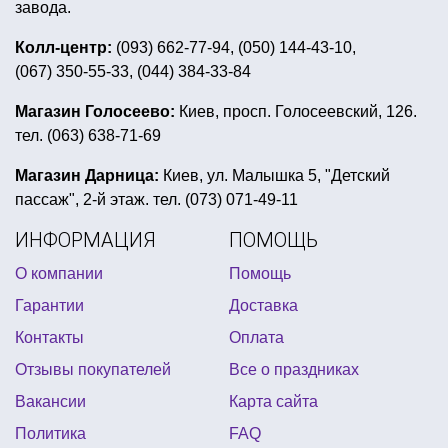
бумажные гирлянды купить украина
завода.
романтические воздушные шары
Колл-центр:
(093) 662-77-94, (050) 144-43-10,
(067) 350-55-33, (044) 384-33-84
оформление комнаты для пиратской вечеринки
свечки таблетки
силиконовые части тела
Магазин Голосеево:
Киев, просп. Голосеевский, 126.
тел. (063) 638-71-69
день рождения в стиле черепашек ниндзя
купить костюмы для аниматоров недорого
Магазин Дарница:
Киев, ул. Малышка 5, "Детский
пассаж", 2-й этаж. тел. (073) 071-49-11
день рождения в стиле марвел
ИНФОРМАЦИЯ
ПОМОЩЬ
день рождение в стиле миньонов
О компании
Помощь
игрушки на елку украина
Гарантии
Доставка
открытки днем святого валентина
Контакты
Оплата
ковбойские атрибуты
прикольные подтяжки купить
Отзывы покупателей
Все о праздниках
шарики в гавайском стиле
Вакансии
Карта сайта
день рождения в стиле принцесс
Политика
FAQ
пляжные вечеринки
щенячий патруль праздник