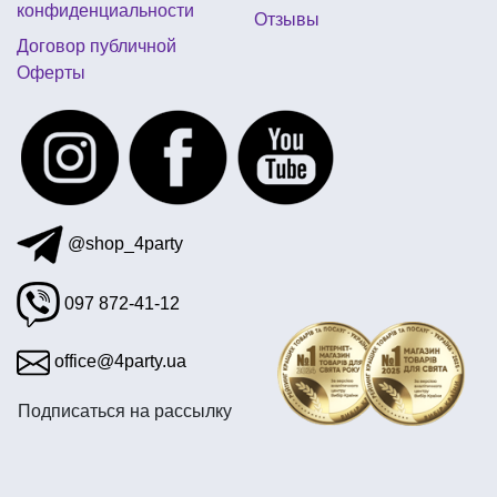
конфиденциальности
Отзывы
костюмы на хэллоуин детям
светящиеся палочки
Договор публичной
Оферты
фольгированные шарики тематические киев
вечеринка диско
накладная борода киев
головной убор пирата
@shop_4party
097 872-41-12
office@4party.ua
Подписаться на рассылку