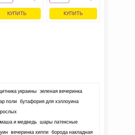
КУПИТЬ
КУПИТЬ
щитника украины
зеленая вечеринка
ар поли
бутафория для хэллоуина
зрослых
 маша и медведь
шары латексные
оуин
вечеринка хиппи
борода накладная