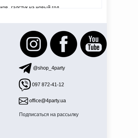
ьков
галстук на новый год
 фуд днепр
тая вечеринка
@shop_4party
097 872-41-12
office@4party.ua
Подписаться на рассылку