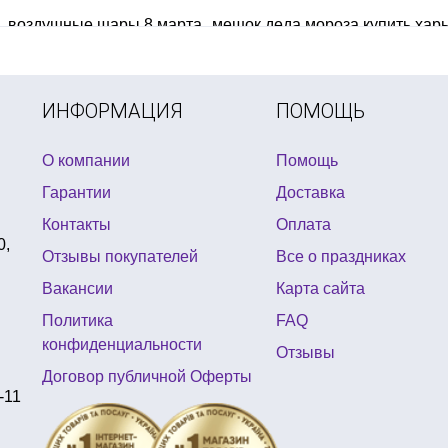
воздушные шары 8 марта
мешок деда мороза купить хар
ы
подарок на выпускной
греческая вечеринка одежда
пати
ке
костюм на день валентина
фотобутафория купить
золо
ИНФОРМАЦИЯ
ПОМОЩЬ
О компании
Помощь
Гарантии
Доставка
Контакты
Оплата
0,
Отзывы покупателей
Все о праздниках
Вакансии
Карта сайта
Политика
FAQ
конфиденциальности
Отзывы
Договор публичной Оферты
-11