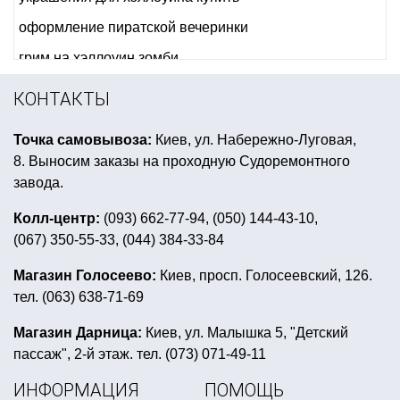
оформление пиратской вечеринки
грим на хэллоуин зомби
карнавальные костюмы герои мультфильмов
КОНТАКТЫ
купить венецианские маски
Точка самовывоза:
Киев, ул. Набережно-Луговая,
новогодний костюм купить украина
8. Выносим заказы на проходную Судоремонтного
новогодние браслеты
вечеринка в красном стиле
завода.
бумажные тарелки оптом
праздничные скатерти
Колл-центр:
(093) 662-77-94, (050) 144-43-10,
(067) 350-55-33, (044) 384-33-84
атрибутика для девичника
кубинская вечеринка атрибуты
Магазин Голосеево:
Киев, просп. Голосеевский, 126.
тел. (063) 638-71-69
купить воздушный шар с гелием
свечи цифры цена
матовые воздушные шары купить
Магазин Дарница:
Киев, ул. Малышка 5, "Детский
пассаж", 2-й этаж. тел. (073) 071-49-11
медали подарочные купить
ИНФОРМАЦИЯ
ПОМОЩЬ
бумажные стаканчики для праздника