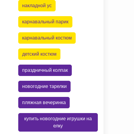
накладной ус
карнавальный парик
карнавальный костюм
детский костюм
праздничный колпак
новогодние тарелки
пляжная вечеринка
купить новогодние игрушки на
елку