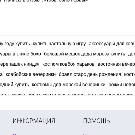
у году купить
купить настольную игру
аксессуары для ков
уары в стиле бохо
большой мешок деда мороза купить
де
 черепашек ниндзя
костюм ковбоя харьков
восточная вече
на
ковбойские вечеринки
бравл старс день рождения
кост
одний купить
костюмы для морской вечеринки
рожки ново
аина
купить пиратскую шляпу в киеве
подарки новогодние 
еобычные
фанатская дудка купить
мелкие подарки для кон
щиеся палочки
ИНФОРМАЦИЯ
ПОМОЩЬ