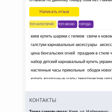
Написать отзыв
ТОП КАТЕГОРИЙ
ТОП МЕНЮ
ГОРОДА
киев купить шарики с гелием
свечи к новом
галстуки карнавальные аксессуары
аксесс
цена бенгальских огней
праздник в стиле
набор детский карнавальный купить украи
настенные часы прикольные
ободок новог
купить воздушные шары тематические укр
праздник в стиле ниндзяго
светильники н
4party товары для праздника
купить светя
КОНТАКТЫ
Точка самовывоза:
Киев, ул. Набережно-