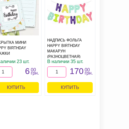
НАДПИСЬ ФОЛЬГА
КРЫТКА МИНИ
HAPPY BIRTHDAY
PPY BIRTHDAY
МАКАРУН
АЖКИ
ОЧКИ HAPPY 
(РАЗНОЦВЕТНАЯ)
(ЗОЛОТЫЕ)
наличии 23 шт.
В наличии 35 шт.
6
170
1
00
00
грн.
грн.
КУПИТЬ
КУПИТЬ
КУПИ