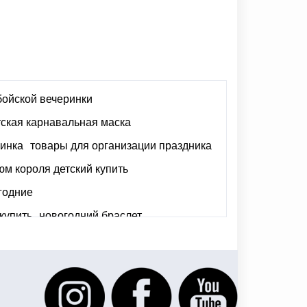
бойской вечеринки
тская карнавальная маска
ринка
товары для организации праздника
юм короля детский купить
годние
купить
новогодний браслет
курсов
золотая вечеринка