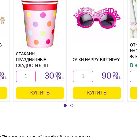
B
ОТ
HA
СТАКАНЫ
ФЛ
ПРАЗДНИЧНЫЕ
ОЧКИ HAPPY BIRTHDAY
В 
СЛАДОСТИ 6 ШТ
30
90
00
00
00
грн.
грн.
грн.
КУПИТЬ
КУПИТЬ
и "Написать отзыв", чтобы быть первым