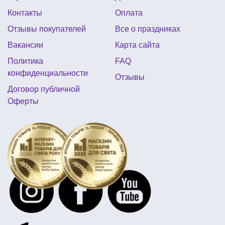
Контакты
Оплата
купить бумажные стаканчики для праздника украина
Отзывы покупателей
Все о праздниках
декор для коктейлей
картина на хэллоуин
Вакансии
Карта сайта
топперы для кексов
Политика
FAQ
тарелки с новогодним рисунком купить
конфиденциальности
Отзывы
Договор публичной
Оферты