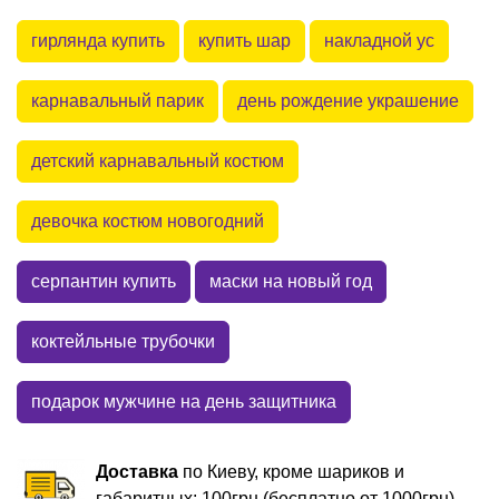
гирлянда купить
купить шар
накладной ус
карнавальный парик
день рождение украшение
детский карнавальный костюм
девочка костюм новогодний
серпантин купить
маски на новый год
коктейльные трубочки
подарок мужчине на день защитника
Доставка
по Киеву, кроме шариков и
габаритных: 100грн (бесплатно от 1000грн)