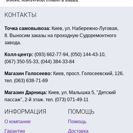
купить пиратскую шляпу в киеве
детские карнавальные костюмы животных
КОНТАКТЫ
купить декор на новый год
зомби грим
Точка самовывоза:
Киев, ул. Набережно-Луговая,
праздничные скатерти на стол купить
8. Выносим заказы на проходную Судоремонтного
шарики для вечеринки
панда день рождения
завода.
трафареты для рисования на окнах новый год
Колл-центр:
(093) 662-77-94, (050) 144-43-10,
(067) 350-55-33, (044) 384-33-84
др в стиле леди баг
хлопушки для детей
детский день рождения пираты
Магазин Голосеево:
Киев, просп. Голосеевский, 126.
тел. (063) 638-71-69
оформление пиратской вечеринки
детская морская вечеринка
гирлянда с 8 марта
Магазин Дарница:
Киев, ул. Малышка 5, "Детский
пассаж", 2-й этаж. тел. (073) 071-49-11
купить неоновый браслет
ИНФОРМАЦИЯ
ПОМОЩЬ
магазин декора для свадьбы
О компании
Помощь
день рождение в стиле китти
свечи торт
Гарантии
Доставка
гавайские юбки
валентинки украина