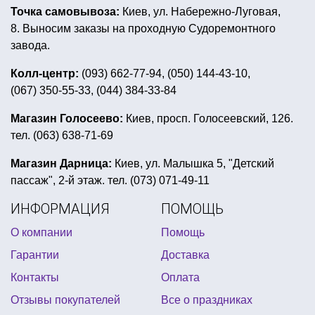
Точка самовывоза:
Киев, ул. Набережно-Луговая,
вечеринка в стиле розовый фламинго
8. Выносим заказы на проходную Судоремонтного
свечи на торт буквы
декор на девичник
завода.
костюм деда мороза купить
перьевые веера купить
Колл-центр:
(093) 662-77-94, (050) 144-43-10,
(067) 350-55-33, (044) 384-33-84
красивая валентинка
хоррор вечеринка
галстук на новый год
кубинская вечеринка
Магазин Голосеево:
Киев, просп. Голосеевский, 126.
тел. (063) 638-71-69
султанчики купить украина
новогодние костюмы насекомых
Магазин Дарница:
Киев, ул. Малышка 5, "Детский
пассаж", 2-й этаж. тел. (073) 071-49-11
трафареты новогодние на окна
ИНФОРМАЦИЯ
ПОМОЩЬ
4party интернет магазин товаров для праздника
О компании
Помощь
пиратская детская вечеринка
Гарантии
Доставка
дудка болельщика купить
день рождения ниндзяго
Контакты
Оплата
украшения для дома новогодние
Отзывы покупателей
Все о праздниках
оскар статуэтка купить