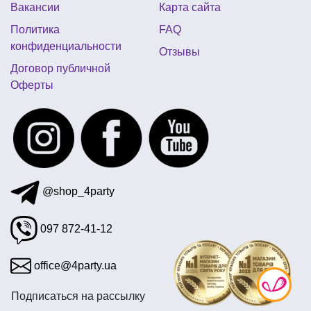
Вакансии
Карта сайта
детский день рождения в стиле черепашек ниндзя
Политика
FAQ
костюм святого патрика купить
конфиденциальности
Отзывы
школьная ярмарка оформление стола
Договор публичной
Оферты
вечеринка в стиле вампиров
день рождения в стиле мстители
@shop_4party
097 872-41-12
office@4party.ua
Подписаться на рассылку