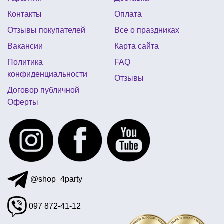
новогодние столовые приборы
Контакты
Оплата
детский день рождения в стиле микки мауса
Отзывы покупателей
Все о праздниках
свечки для торта
questbox
Вакансии
Карта сайта
украшение на стол на новый год
Политика
FAQ
день рождение единорог
конфиденциальности
Отзывы
день рождение в стиле фиксики
Договор публичной
Оферты
мексиканский костюм
подарки коллегам на день защитника отечества
маска зомби
аксессуары девичник
@shop_4party
097 872-41-12