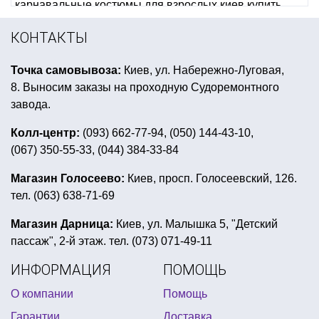
карнавальные костюмы для взрослых киев купить
украшения зала на выпускной
КОНТАКТЫ
вечеринка в красном цвете
Точка самовывоза:
Киев, ул. Набережно-Луговая,
купить костюмы аниматоров
гирлянды на 8 марта
8. Выносим заказы на проходную Судоремонтного
тарелки одноразовые праздничные
завода.
сувенирные магниты цена
Колл-центр:
(093) 662-77-94, (050) 144-43-10,
(067) 350-55-33, (044) 384-33-84
день рождения в стиле панды
воздушные шары на день рождения девочки
Магазин Голосеево:
Киев, просп. Голосеевский, 126.
тел. (063) 638-71-69
картина на хэллоуин
корона карнавальная купить киев
Магазин Дарница:
Киев, ул. Малышка 5, "Детский
пассаж", 2-й этаж. тел. (073) 071-49-11
древнегреческие костюмы
ИНФОРМАЦИЯ
ПОМОЩЬ
прикольные подушки киев
О компании
Помощь
карнавальные костюмы на девочку
Гарантии
Доставка