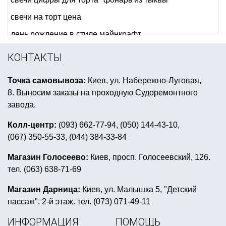
свечи на торт цена
день рождение в стиле майнкрафт
украшение стола в новый год
КОНТАКТЫ
аксессуары для новогодних костюмов
Точка самовывоза:
Киев, ул. Набережно-Луговая,
пати фуд днепр
новогодние гирлянды с бумаги
8. Выносим заказы на проходную Судоремонтного
вечеринка в стиле стиляги
завода.
купить новогодние декоры
Колл-центр:
(093) 662-77-94, (050) 144-43-10,
(067) 350-55-33, (044) 384-33-84
тематическая вечеринка голливуд
украшения на детский праздник
Магазин Голосеево:
Киев, просп. Голосеевский, 126.
тел. (063) 638-71-69
воздушный шар сердце цена
гирлянда с 8 марта
женские карнавальные костюмы киев
Магазин Дарница:
Киев, ул. Малышка 5, "Детский
пассаж", 2-й этаж. тел. (073) 071-49-11
прикольные дипломы к 8 марта
ИНФОРМАЦИЯ
ПОМОЩЬ
новогодние салфетки купить