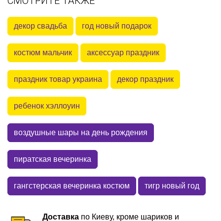
СМОТРИТЕ ТАКЖЕ
декор свадьба
год новый подарок
костюм мальчик
аксессуар праздник
праздник товар украина
декор праздник
ребенок хэллоуин
воздушные шары на день рождения
пиратская вечеринка
гангстерская вечеринка костюм
тигр новый год
Доставка
по Киеву, кроме шариков и