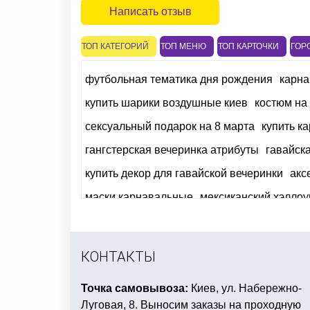
Написать отзыв
ТОП КАТЕГОРИЙ
ТОП МЕНЮ
ТОП КАРТОЧКИ
ГОР
футбольная тематика дня рождения
карна
купить шарики воздушные киев
костюм на
сексуальный подарок на 8 марта
купить к
гангстерская вечеринка атрибуты
гавайск
купить декор для гавайской вечеринки
акс
маски карнавальные
мексиканский хэллоу
небесные фонарики купить в украине
кост
день рождение лол
снежинки для декора
КОНТАКТЫ
Точка самовывоза:
Киев, ул. Набережно-
Луговая, 8. Выносим заказы на проходную