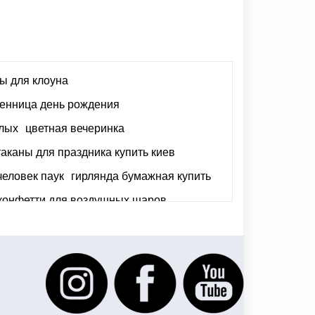
ы для клоуна
енница день рождения
слых
цветная вечеринка
каны для праздника купить киев
человек паук
гирлянда бумажная купить
конфетти для воздушных шаров
ить краски для грима киев