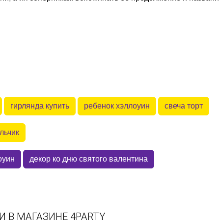
гирлянда купить
ребенок хэллоуин
свеча торт
льчик
оуин
декор ко дню святого валентина
 В МАГАЗИНЕ 4PARTY