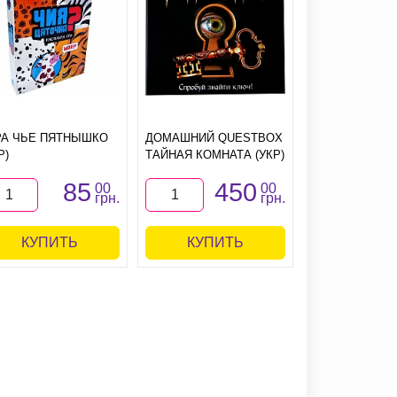
РА ЧЬЕ ПЯТНЫШКО
ДОМАШНИЙ QUESTBOX
НАСТОЛЬНАЯ 
Р)
ТАЙНАЯ КОМНАТА (УКР)
ИНКОГНИТО
85
450
1
00
00
грн.
грн.
КУПИТЬ
КУПИТЬ
КУПИ