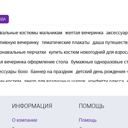
ОДА
вальные костюмы мальчикам
желтая вечеринка
аксессуар
 пивную вечеринку
тематические плакаты
даша путешеств
арнавальные перчатки
купить костюм новогодний для взро
ая вечеринка оформление стола
бумажные одноразовые ста
ессуары бохо
баннер на праздник
детский день рождения 
ин костюм
декор для воздушных шаров
конфетти одесса
юмы на гангстерскую вечеринку
ковбойская вечеринка
куп
вечеринка в черном стиле
ИНФОРМАЦИЯ
ПОМОЩЬ
О компании
Помощь