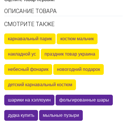
ОПИСАНИЕ ТОВАРА
СМОТРИТЕ ТАКЖЕ
карнавальный парик
костюм мальчик
накладной ус
праздник товар украина
небесный фонарик
новогодний подарок
детский карнавальный костюм
шарики на хэллоуин
фольгированные шары
дудка купить
мыльные пузыри