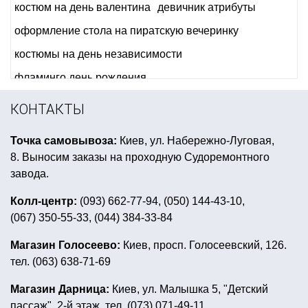
костюм на день валентина
девичник атрибуты
оформление стола на пиратскую вечеринку
костюмы на день независимости
фламинго день рождения
детская вечеринка звездные войны
КОНТАКТЫ
гавайский костюм купить киев
кружки прикольные
Точка самовывоза:
Киев, ул. Набережно-Луговая,
костюмы героев мультфильмов купить
8. Выносим заказы на проходную Судоремонтного
товары для праздника человек паук
завода.
подарок невесте на девичник
Колл-центр:
(093) 662-77-94, (050) 144-43-10,
(067) 350-55-33, (044) 384-33-84
новогодний ободок купить
все для дня рождения в стиле лол
Магазин Голосеево:
Киев, просп. Голосеевский, 126.
тел. (063) 638-71-69
мексиканская атрибутика
оформление ярмарки в школе
Магазин Дарница:
Киев, ул. Малышка 5, "Детский
пассаж", 2-й этаж. тел. (073) 071-49-11