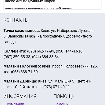
насос для воздушных шаров
новогоднее украшение входной двери
гавайская вечеринка
шары на хэллоуин
КОНТАКТЫ
новогодние одноразовые стаканы
Точка самовывоза:
Киев, ул. Набережно-Луговая,
гирлянды на 8 марта
8. Выносим заказы на проходную Судоремонтного
светодиод для воздушных шаров
завода.
купить карнавальную корону киев
Колл-центр:
(093) 662-77-94, (050) 144-43-10,
(067) 350-55-33, (044) 384-33-84
картина на хэллоуин
шляпа для гангстерской вечеринки
Магазин Голосеево:
Киев, просп. Голосеевский, 126.
тел. (063) 638-71-69
украшения 1 сентября
декор подарка на 8 марта
все для праздника 14 февраля киев
Магазин Дарница:
Киев, ул. Малышка 5, "Детский
пассаж", 2-й этаж. тел. (073) 071-49-11
аксессуары для американской вечеринки
ИНФОРМАЦИЯ
ПОМОЩЬ
вечеринка в стиле психбольница
О компании
Помощь
гангстерская вечеринка аксессуары