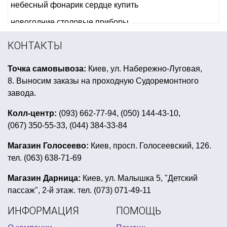
небесный фонарик сердце купить
новогодние столовые приборы
новогодние рожки купить
декоративные снежинки
КОНТАКТЫ
купить обруч рожки
мексиканские аксессуары
Точка самовывоза:
Киев, ул. Набережно-Луговая,
пиньята купить в украине
8. Выносим заказы на проходную Судоремонтного
аксессуары для рок вечеринки
завода.
костюм для пивной вечеринки
Колл-центр:
(093) 662-77-94, (050) 144-43-10,
(067) 350-55-33, (044) 384-33-84
гирлянды бумажные купить
красивый украинский венок
небесный фонарь киев
Магазин Голосеево:
Киев, просп. Голосеевский, 126.
тел. (063) 638-71-69
дед мороз борода
шапочки в виде зверюшек
вечеринка хэллоуин для детей
Магазин Дарница:
Киев, ул. Малышка 5, "Детский
пассаж", 2-й этаж. тел. (073) 071-49-11
вечеринка в стиле байкеров
ИНФОРМАЦИЯ
ПОМОЩЬ
день рождение в стиле русалочки