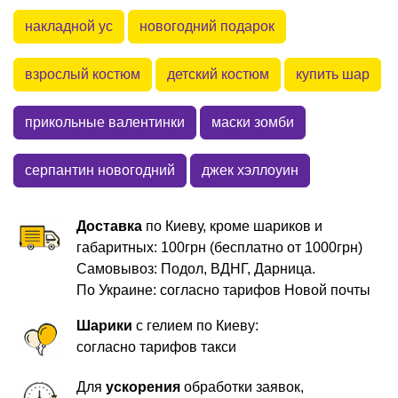
накладной ус
новогодний подарок
взрослый костюм
детский костюм
купить шар
прикольные валентинки
маски зомби
серпантин новогодний
джек хэллоуин
Доставка
по Киеву, кроме шариков и
габаритных: 100грн (бесплатно от 1000грн)
Самовывоз: Подол, ВДНГ, Дарница.
По Украине: согласно тарифов Новой почты
Шарики
с гелием по Киеву:
согласно тарифов такси
Для
ускорения
обработки заявок,