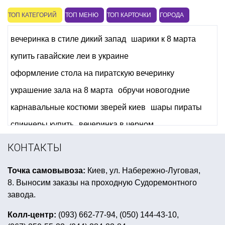
ТОП КАТЕГОРИЙ
ТОП МЕНЮ
ТОП КАРТОЧКИ
ГОРОДА
вечеринка в стиле дикий запад
шарики к 8 марта
купить гавайские леи в украине
оформление стола на пиратскую вечеринку
украшение зала на 8 марта
обручи новогодние
карнавальные костюми зверей киев
шары пираты
спиннеры купить
вечеринка в черном
шуточные удостоверения
гирлянда
КОНТАКТЫ
тематическая вечеринка голливуд
Точка самовывоза:
Киев, ул. Набережно-Луговая,
букет из мини-фигур
8. Выносим заказы на проходную Судоремонтного
шары воздушные на день рождения купить
завода.
день рождения в стиле тролли
свечи на хэллоуин
Колл-центр:
(093) 662-77-94, (050) 144-43-10,