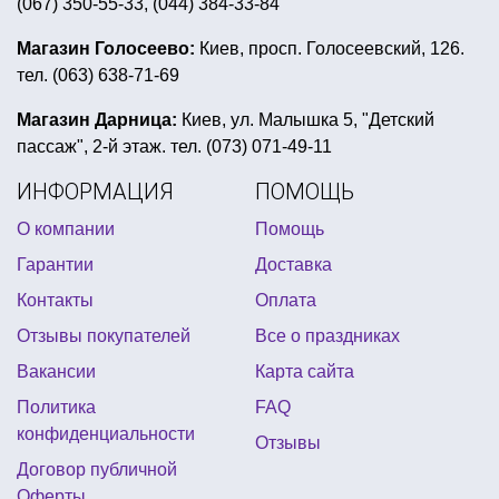
(067) 350-55-33, (044) 384-33-84
рыцарская вечеринка для детей
день рождение в стиле маша и медведь
Магазин Голосеево:
Киев, просп. Голосеевский, 126.
тел. (063) 638-71-69
фламинго день рождения
дед мороз борода
день рождения в стиле панды
тематика вечеринки
Магазин Дарница:
Киев, ул. Малышка 5, "Детский
пассаж", 2-й этаж. тел. (073) 071-49-11
трафареты для окон на новый год
ИНФОРМАЦИЯ
ПОМОЩЬ
аксессуары в стиле диско
О компании
Помощь
украшения для мексиканской вечеринки
Гарантии
Доставка
шары хэллоуин
подарки на последний звонок
Контакты
Оплата
картина на хэллоуин
маски зомби купить
Отзывы покупателей
Все о праздниках
костюм принцессы для детей
Вакансии
Карта сайта
вечеринка в стиле гламур
Политика
FAQ
конфиденциальности
Отзывы
Договор публичной
Оферты