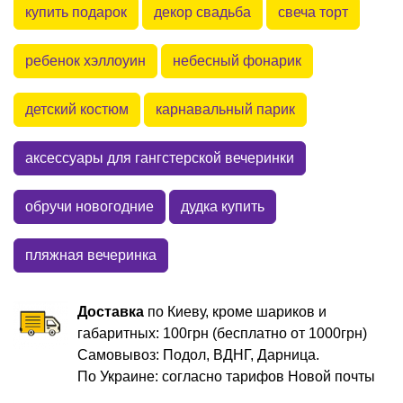
купить подарок
декор свадьба
свеча торт
ребенок хэллоуин
небесный фонарик
детский костюм
карнавальный парик
аксессуары для гангстерской вечеринки
обручи новогодние
дудка купить
пляжная вечеринка
Доставка
по Киеву, кроме шариков и
габаритных: 100грн (бесплатно от 1000грн)
Самовывоз: Подол, ВДНГ, Дарница.
По Украине: согласно тарифов Новой почты