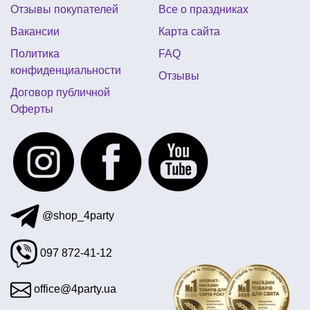
Отзывы покупателей
Все о праздниках
вечеринка в стиле куба
день рождения в стиле феи
Вакансии
Карта сайта
ретро вечеринка в стиле 80 х
Политика
FAQ
день рождения в стиле миньонов
конфиденциальности
Отзывы
карнавальные костюмы зверей купить
Договор публичной
Оферты
шарики для вечеринки
метафан купить киев
купить шляпы сомбреро
@shop_4party
097 872-41-12
office@4party.ua