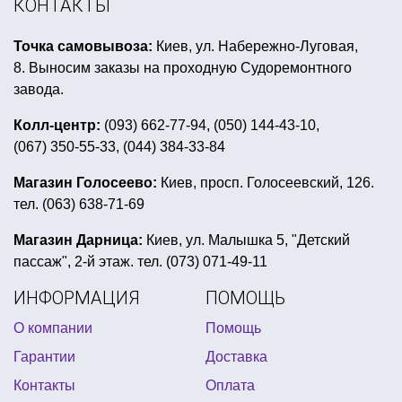
КОНТАКТЫ
купить открытки с 8 марта
Точка самовывоза:
Киев, ул. Набережно-Луговая,
аксессуары для морской вечеринки
8. Выносим заказы на проходную Судоремонтного
вечеринка в стиле диско одежда
завода.
все для праздника поли робокар
Колл-центр:
(093) 662-77-94, (050) 144-43-10,
(067) 350-55-33, (044) 384-33-84
детский день рождения свинка пеппа
день рождения в стиле тролли
тарелки хэллоуин
Магазин Голосеево:
Киев, просп. Голосеевский, 126.
тел. (063) 638-71-69
товары для первого дня рождения
купить хлопушки на новый год
Магазин Дарница:
Киев, ул. Малышка 5, "Детский
пассаж", 2-й этаж. тел. (073) 071-49-11
купить шарики с рисунком
ИНФОРМАЦИЯ
ПОМОЩЬ
салфетки для праздничного стола
пати фуд днепр
О компании
Помощь
карнавальная корона купить
трендовые шары
Гарантии
Доставка
карнавальные перчатки
Контакты
Оплата
купить фольгированные шары цифры