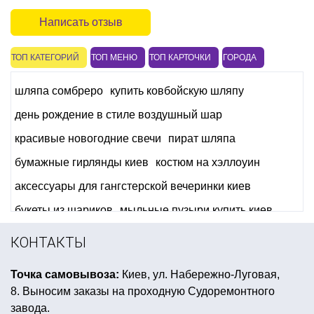
Написать отзыв
ТОП КАТЕГОРИЙ
ТОП МЕНЮ
ТОП КАРТОЧКИ
ГОРОДА
шляпа сомбреро
купить ковбойскую шляпу
день рождение в стиле воздушный шар
красивые новогодние свечи
пират шляпа
бумажные гирлянды киев
костюм на хэллоуин
аксессуары для гангстерской вечеринки киев
букеты из шариков
мыльные пузыри купить киев
декор для дня святого валентина
КОНТАКТЫ
трубочка коктейльная
шапки животных
Точка самовывоза:
Киев, ул. Набережно-Луговая,
вечеринка в стиле ангелы и демоны
8. Выносим заказы на проходную Судоремонтного
конфетти новогоднее
завода.