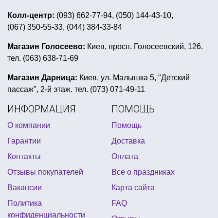
вечеринка в стиле диско одежда
Колл-центр:
(093) 662-77-94, (050) 144-43-10,
(067) 350-55-33, (044) 384-33-84
купить все на детскую вечеринку
восточные вечеринки
Магазин Голосеево:
Киев, просп. Голосеевский, 126.
тел. (063) 638-71-69
вечеринка в стиле стиляги оформление
новогодние детские костюмы для мальчиков
Магазин Дарница:
Киев, ул. Малышка 5, "Детский
пассаж", 2-й этаж. тел. (073) 071-49-11
парик карнавальный купить
золотая вечеринка
ИНФОРМАЦИЯ
ПОМОЩЬ
праздник в стиле щенячий патруль
О компании
Помощь
вечеринки киев хэллоуин
цифры на торт свечи
Гарантии
Доставка
декорация на 8 марта купить в украине
Контакты
Оплата
реквизит для гангстерской вечеринки
Отзывы покупателей
Все о праздниках
костюмы лесных зверей на новый год
Вакансии
Карта сайта
новогодняя скатерть украина
Политика
FAQ
крылья ангела для ребенка купить
конфиденциальности