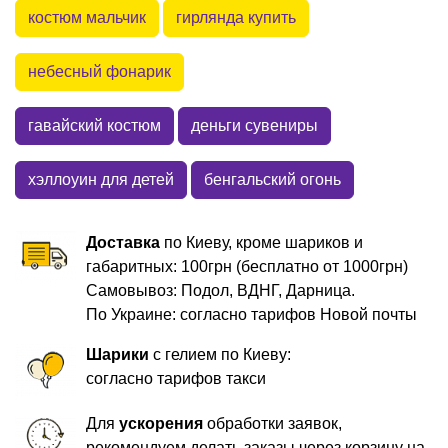
костюм мальчик
гирлянда купить
небесный фонарик
гавайский костюм
деньги сувениры
хэллоуин для детей
бенгальский огонь
Доставка
по Киеву, кроме шариков и
габаритных: 100грн (бесплатно от 1000грн)
Самовывоз: Подол, ВДНГ, Дарница.
По Украине: согласно тарифов Новой почты
Шарики
с гелием по Киеву:
согласно тарифов такси
Для
ускорения
обработки заявок,
рекомендуем делать заказы через корзину на