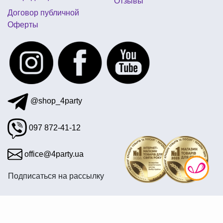
Отзывы
костюмы персонажей мультфильмов
Договор публичной
Оферты
вечеринка в стиле диско
@shop_4party
097 872-41-12
office@4party.ua
Подписаться на рассылку